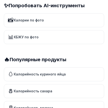
✨
Попробовать AI-инструменты
📸
Калории по фото
📊
КБЖУ по фото
🔥
Популярные продукты
🥚
Калорийность куриного яйца
🧂
Калорийность сахара
🥛
Калорийность молока