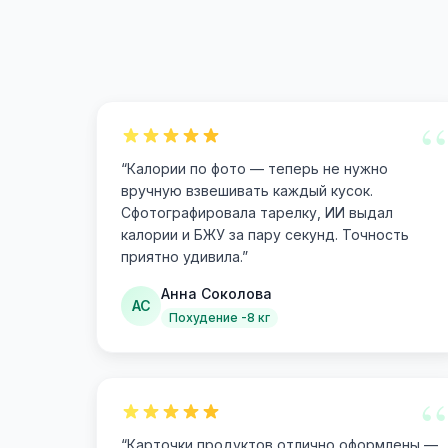
“
“
Калории по фото — теперь не нужно
вручную взвешивать каждый кусок.
Сфотографировала тарелку, ИИ выдал
калории и БЖУ за пару секунд. Точность
приятно удивила.
”
Анна Соколова
АС
Похудение -8 кг
“
“
Карточки продуктов отлично оформлены —