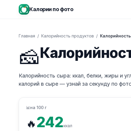
Калории по фото
Главная
/
Калорийность продуктов
/
Калорийность
🧀
Калорийнос
Калорийность сыра: ккал, белки, жиры и уг
калорий в сыре — узнай за секунду по фот
📊
на 100 г
242
🔥
ккал