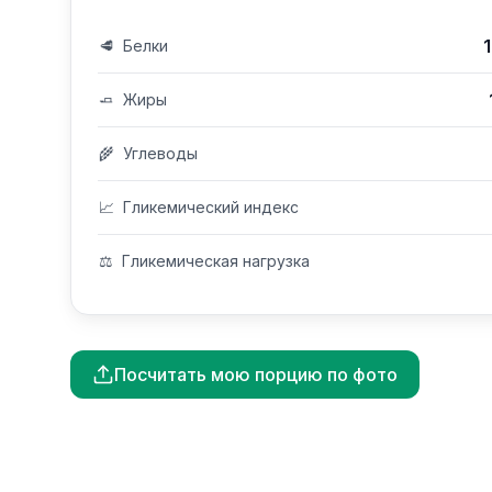
🥩
Белки
🧈
Жиры
🌾
Углеводы
📈
Гликемический индекс
⚖️
Гликемическая нагрузка
Посчитать мою порцию по фото