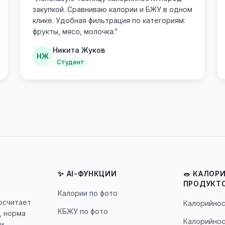
закупкой. Сравниваю калории и БЖУ в одном
клике. Удобная фильтрация по категориям:
фрукты, мясо, молочка.
”
Никита Жуков
НЖ
Студент
✨ AI-ФУНКЦИИ
🥗 КАЛОР
ПРОДУКТ
Калории по фото
посчитает
Калорийнос
КБЖУ по фото
, норма
Калорийнос
и.