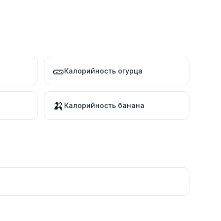
🥒
Калорийность огурца
🍌
Калорийность банана