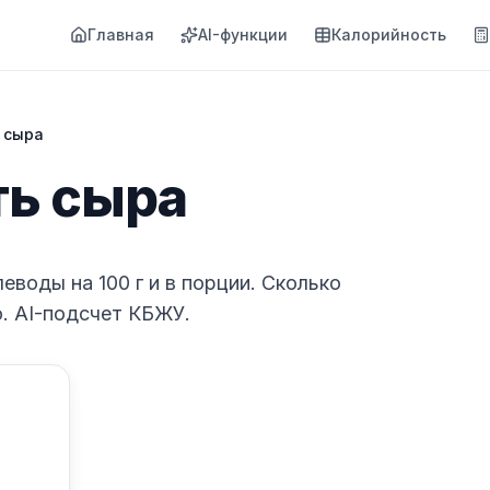
Главная
AI-функции
Калорийность
 сыра
ть сыра
леводы на 100 г и в порции. Сколько
о. AI-подсчет КБЖУ.