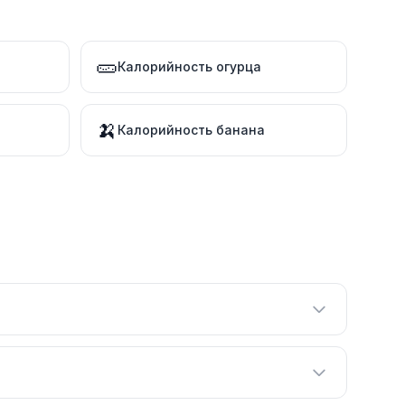
🥒
Калорийность огурца
🍌
Калорийность банана