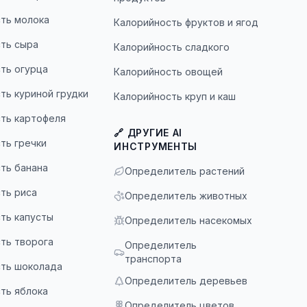
ть молока
Калорийность фруктов и ягод
ть сыра
Калорийность сладкого
ть огурца
Калорийность овощей
ть куриной грудки
Калорийность круп и каш
ть картофеля
🔗 ДРУГИЕ AI
ть гречки
ИНСТРУМЕНТЫ
ть банана
Определитель растений
ть риса
Определитель животных
ть капусты
Определитель насекомых
ть творога
Определитель
транспорта
ть шоколада
Определитель деревьев
ть яблока
Определитель цветов