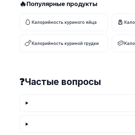
🔥
Популярные продукты
🥚
🧂
Калорийность куриного яйца
Кало
🍗
🥔
Калорийность куриной грудки
Кало
❓
Частые вопросы