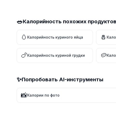
🥗
Калорийность похожих продукто
🥚
🧂
Калорийность куриного яйца
Кало
🍗
🥔
Калорийность куриной грудки
Кало
✨
Попробовать AI-инструменты
📸
Калории по фото