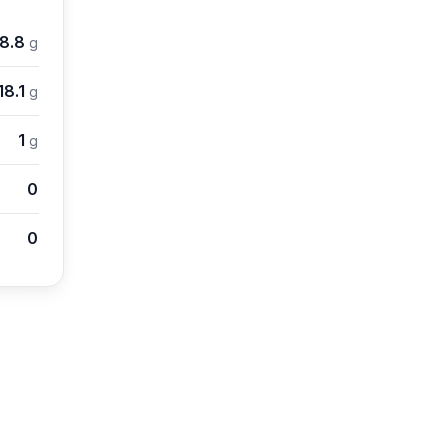
18.8
g
18.1
g
1
g
0
0