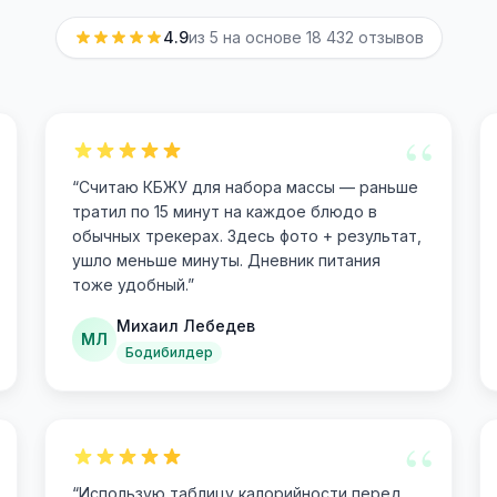
4.9
из 5 на основе
18 432
отзывов
“
“
Считаю КБЖУ для набора массы — раньше
тратил по 15 минут на каждое блюдо в
обычных трекерах. Здесь фото + результат,
ушло меньше минуты. Дневник питания
тоже удобный.
”
Михаил Лебедев
МЛ
Бодибилдер
“
“
Использую таблицу калорийности перед