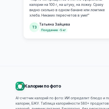
калории на 100 г, на штуку, на ложку. Сразу
видно сколько в одном банане или ломтике
хлеба. Никаких пересчетов в уме!
”
Татьяна Зайцева
ТЗ
Похудение -5 кг
Калории по фото
AI-счетчик калорий по фото: ИИ определит блюдо и 
калории, БЖУ. Таблица калорийности 580+ продуктов
калорий, дневник питания. Бесплатно, без регистраци