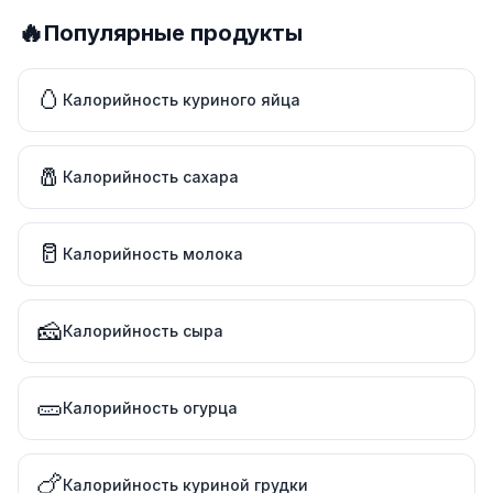
🔥
Популярные продукты
🥚
Калорийность куриного яйца
🧂
Калорийность сахара
🥛
Калорийность молока
🧀
Калорийность сыра
🥒
Калорийность огурца
🍗
Калорийность куриной грудки