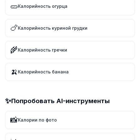
🥒
Калорийность огурца
🍗
Калорийность куриной грудки
🌾
Калорийность гречки
🍌
Калорийность банана
✨
Попробовать AI-инструменты
📸
Калории по фото