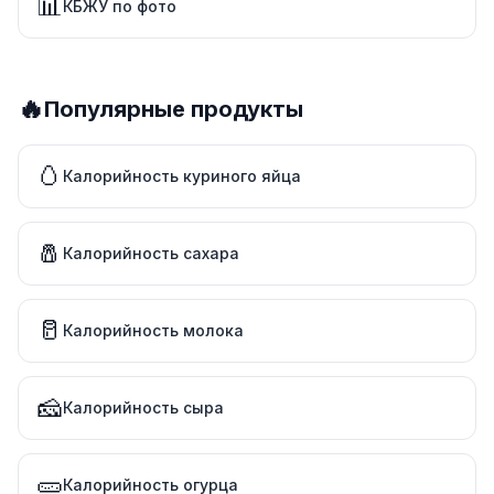
📊
КБЖУ по фото
🔥
Популярные продукты
🥚
Калорийность куриного яйца
🧂
Калорийность сахара
🥛
Калорийность молока
🧀
Калорийность сыра
🥒
Калорийность огурца