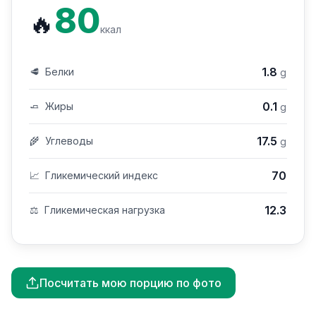
80
🔥
ккал
1.8
🥩
Белки
g
0.1
🧈
Жиры
g
17.5
🌾
Углеводы
g
70
📈
Гликемический индекс
12.3
⚖️
Гликемическая нагрузка
Посчитать мою порцию по фото