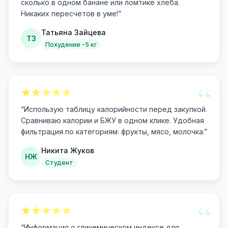
сколько в одном банане или ломтике хлеба.
Никаких пересчетов в уме!
”
Татьяна Зайцева
ТЗ
Похудение -5 кг
“
“
Использую таблицу калорийности перед закупкой.
Сравниваю калории и БЖУ в одном клике. Удобная
фильтрация по категориям: фрукты, мясо, молочка.
”
Никита Жуков
НЖ
Студент
“
“
Информация о гликемическом индексе для