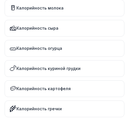
🥛
Калорийность молока
🧀
Калорийность сыра
🥒
Калорийность огурца
🍗
Калорийность куриной грудки
🥔
Калорийность картофеля
🌾
Калорийность гречки