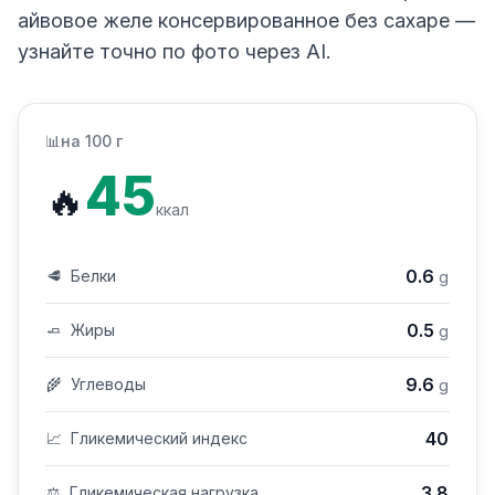
айвовое желе консервированное без сахаре —
узнайте точно по фото через AI.
📊
на 100 г
45
🔥
ккал
0.6
🥩
Белки
g
0.5
🧈
Жиры
g
9.6
🌾
Углеводы
g
40
📈
Гликемический индекс
3.8
⚖️
Гликемическая нагрузка