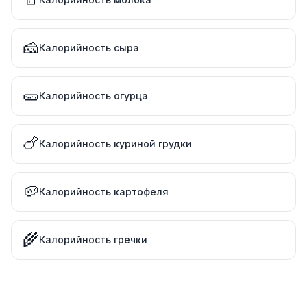
🧀
Калорийность сыра
🥒
Калорийность огурца
🍗
Калорийность куриной грудки
🥔
Калорийность картофеля
🌾
Калорийность гречки