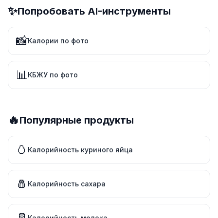
✨
Попробовать AI-инструменты
📸
Калории по фото
📊
КБЖУ по фото
🔥
Популярные продукты
🥚
Калорийность куриного яйца
🧂
Калорийность сахара
🥛
Калорийность молока