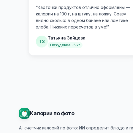
“
“
Карточки продуктов отлично оформлены —
калории на 100 г, на штуку, на ложку. Сразу
видно сколько в одном банане или ломтике
хлеба. Никаких пересчетов в уме!
”
Татьяна Зайцева
ТЗ
Похудение -5 кг
Калории по фото
AI-счетчик калорий по фото: ИИ определит блюдо и 