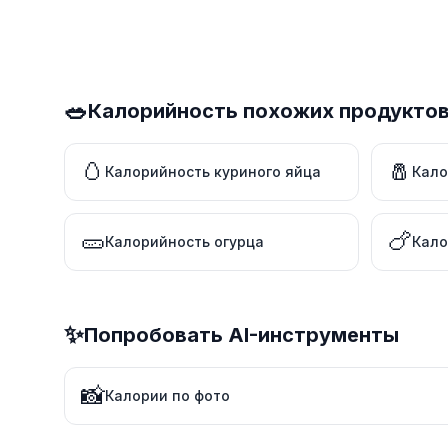
🥗
Калорийность похожих продукто
🥚
🧂
Калорийность куриного яйца
Кало
🥒
🍗
Калорийность огурца
Кало
✨
Попробовать AI-инструменты
📸
Калории по фото