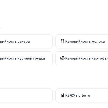
в
🥛
рийность сахара
Калорийность молока
🥔
рийность куриной грудки
Калорийность картофе
📊
КБЖУ по фото