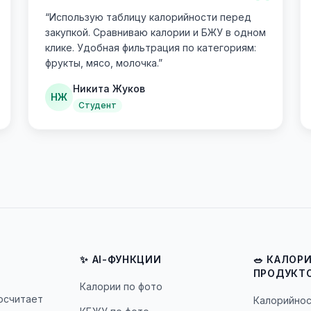
“
“
Использую таблицу калорийности перед
закупкой. Сравниваю калории и БЖУ в одном
клике. Удобная фильтрация по категориям:
фрукты, мясо, молочка.
”
Никита Жуков
НЖ
Студент
✨ AI-ФУНКЦИИ
🥗 КАЛОР
ПРОДУКТ
Калории по фото
посчитает
Калорийнос