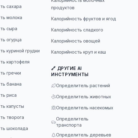
Калорийность молочных
ть сахара
продуктов
ть молока
Калорийность фруктов и ягод
ть сыра
Калорийность сладкого
ть огурца
Калорийность овощей
ть куриной грудки
Калорийность круп и каш
ть картофеля
🔗 ДРУГИЕ AI
ть гречки
ИНСТРУМЕНТЫ
ть банана
Определитель растений
ть риса
Определитель животных
ть капусты
Определитель насекомых
ть творога
Определитель
транспорта
ть шоколада
Определитель деревьев