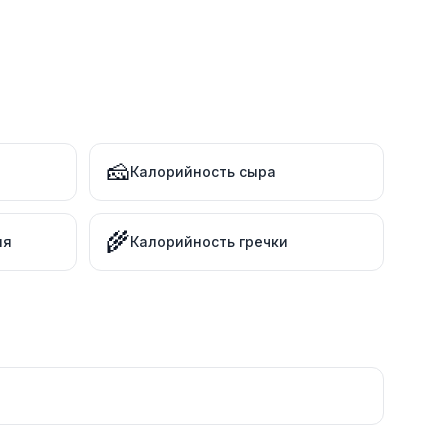
🧀
Калорийность сыра
🌾
ля
Калорийность гречки