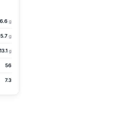
16.6
g
5.7
g
13.1
g
56
7.3