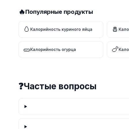
🔥
Популярные продукты
🥚
🧂
Калорийность куриного яйца
Кало
🥒
🍗
Калорийность огурца
Кало
❓
Частые вопросы