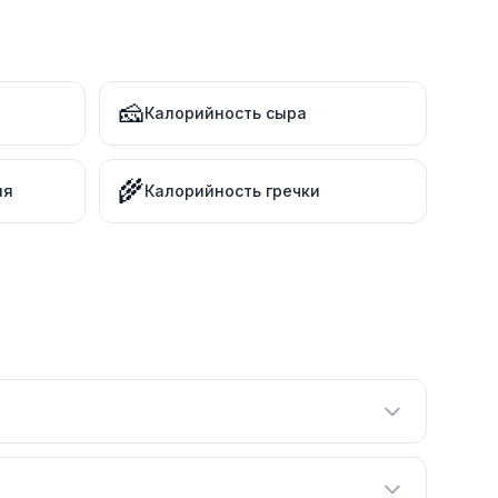
🧀
Калорийность сыра
🌾
ля
Калорийность гречки