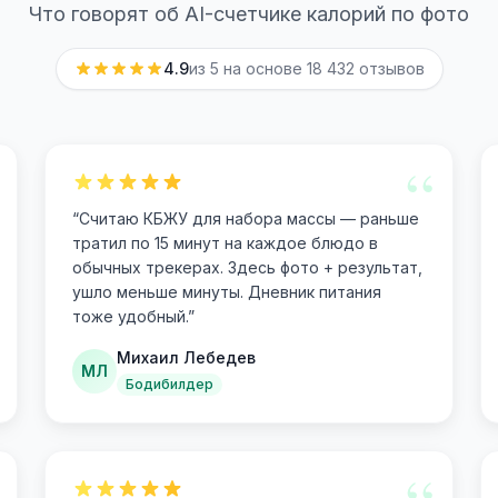
Что говорят об AI-счетчике калорий по фото
4.9
из 5 на основе
18 432
отзывов
“
“
Считаю КБЖУ для набора массы — раньше
тратил по 15 минут на каждое блюдо в
обычных трекерах. Здесь фото + результат,
ушло меньше минуты. Дневник питания
тоже удобный.
”
Михаил Лебедев
МЛ
Бодибилдер