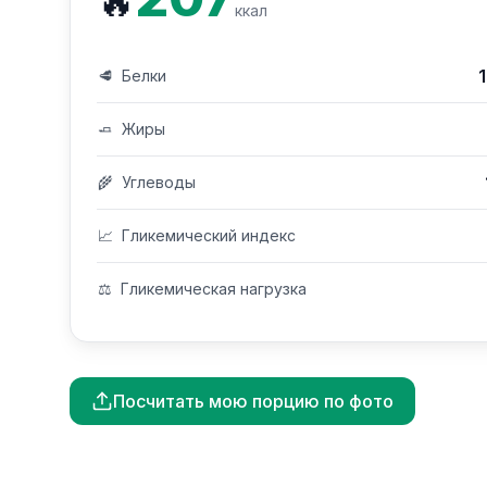
🔥
ккал
🥩
Белки
🧈
Жиры
🌾
Углеводы
📈
Гликемический индекс
⚖️
Гликемическая нагрузка
Посчитать мою порцию по фото