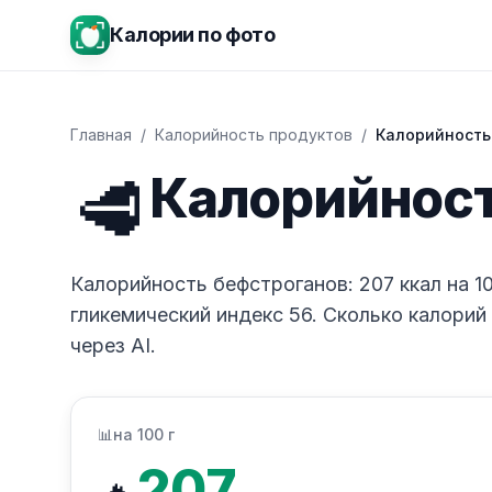
Калории по фото
Главная
/
Калорийность продуктов
/
Калорийность
🥩
Калорийност
Калорийность бефстроганов: 207 ккал на 100 г
гликемический индекс 56. Сколько калорий
через AI.
📊
на 100 г
207