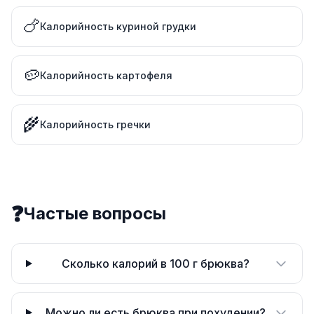
🍗
Калорийность куриной грудки
🥔
Калорийность картофеля
🌾
Калорийность гречки
❓
Частые вопросы
Сколько калорий в 100 г брюква?
Можно ли есть брюква при похудении?