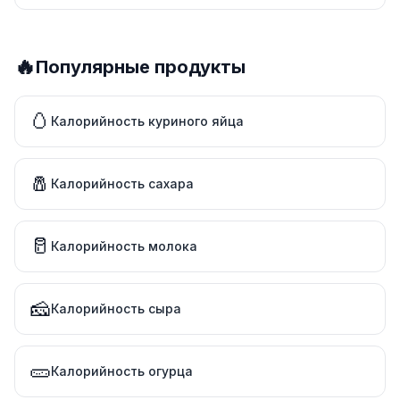
🔥
Популярные продукты
🥚
Калорийность куриного яйца
🧂
Калорийность сахара
🥛
Калорийность молока
🧀
Калорийность сыра
🥒
Калорийность огурца