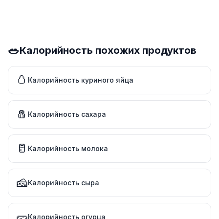
🥗
Калорийность похожих продуктов
🥚
Калорийность куриного яйца
🧂
Калорийность сахара
🥛
Калорийность молока
🧀
Калорийность сыра
🥒
Калорийность огурца