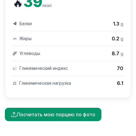
39
🔥
ккал
1.3
🥩
Белки
g
0.2
🧈
Жиры
g
8.7
🌾
Углеводы
g
70
📈
Гликемический индекс
6.1
⚖️
Гликемическая нагрузка
Посчитать мою порцию по фото