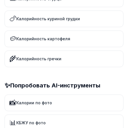
🍗
Калорийность куриной грудки
🥔
Калорийность картофеля
🌾
Калорийность гречки
✨
Попробовать AI-инструменты
📸
Калории по фото
📊
КБЖУ по фото