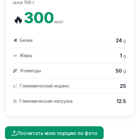
📊
на 100 г
300
🔥
ккал
24
🥩
Белки
g
1
🧈
Жиры
g
50
🌾
Углеводы
g
25
📈
Гликемический индекс
12.5
⚖️
Гликемическая нагрузка
Посчитать мою порцию по фото