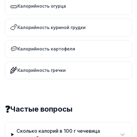
🥒
Калорийность огурца
🍗
Калорийность куриной грудки
🥔
Калорийность картофеля
🌾
Калорийность гречки
❓
Частые вопросы
Сколько калорий в 100 г чечевица