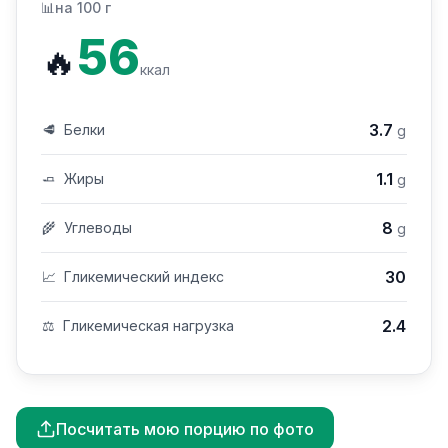
📊
на 100 г
56
🔥
ккал
3.7
🥩
Белки
g
1.1
🧈
Жиры
g
8
🌾
Углеводы
g
30
📈
Гликемический индекс
2.4
⚖️
Гликемическая нагрузка
Посчитать мою порцию по фото