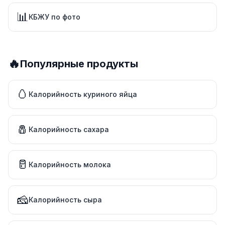
📊
КБЖУ по фото
🔥
Популярные продукты
🥚
Калорийность куриного яйца
🧂
Калорийность сахара
🥛
Калорийность молока
🧀
Калорийность сыра