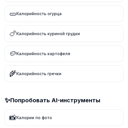
🥒
Калорийность огурца
🍗
Калорийность куриной грудки
🥔
Калорийность картофеля
🌾
Калорийность гречки
✨
Попробовать AI-инструменты
📸
Калории по фото