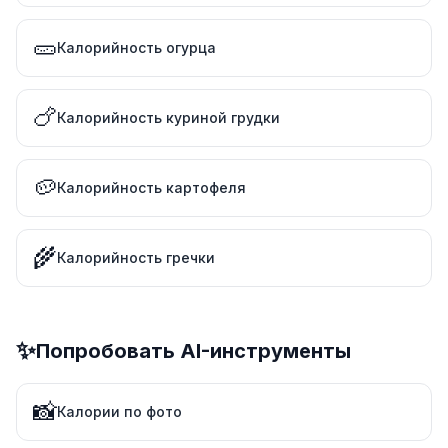
🥒
Калорийность огурца
🍗
Калорийность куриной грудки
🥔
Калорийность картофеля
🌾
Калорийность гречки
✨
Попробовать AI-инструменты
📸
Калории по фото