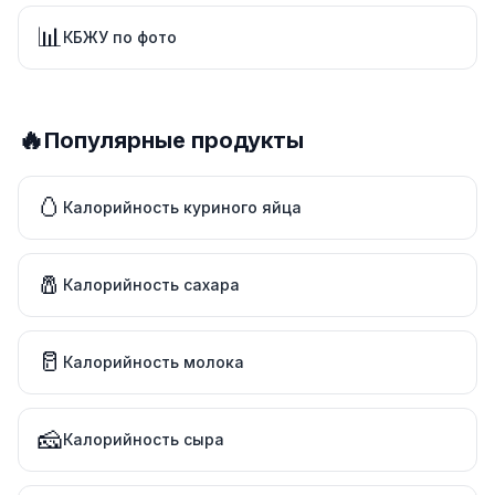
📊
КБЖУ по фото
🔥
Популярные продукты
🥚
Калорийность куриного яйца
🧂
Калорийность сахара
🥛
Калорийность молока
🧀
Калорийность сыра