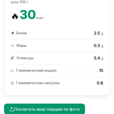
📊
на 100 г
30
🔥
ккал
2.5
🥩
Белки
g
0.3
🧈
Жиры
g
5.4
🌾
Углеводы
g
15
📈
Гликемический индекс
0.8
⚖️
Гликемическая нагрузка
Посчитать мою порцию по фото