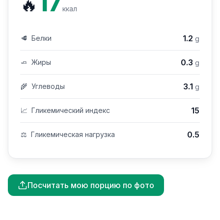
17
🔥
ккал
1.2
🥩
Белки
g
0.3
🧈
Жиры
g
3.1
🌾
Углеводы
g
15
📈
Гликемический индекс
0.5
⚖️
Гликемическая нагрузка
Посчитать мою порцию по фото