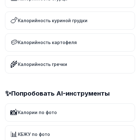
🍗
Калорийность куриной грудки
🥔
Калорийность картофеля
🌾
Калорийность гречки
✨
Попробовать AI-инструменты
📸
Калории по фото
📊
КБЖУ по фото