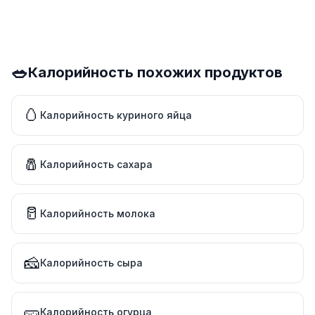
🥗
Калорийность похожих продуктов
🥚
Калорийность куриного яйца
🧂
Калорийность сахара
🥛
Калорийность молока
🧀
Калорийность сыра
🥒
Калорийность огурца