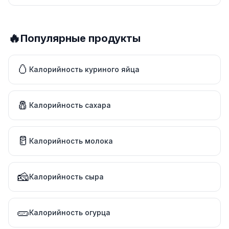
🔥
Популярные продукты
🥚
Калорийность куриного яйца
🧂
Калорийность сахара
🥛
Калорийность молока
🧀
Калорийность сыра
🥒
Калорийность огурца