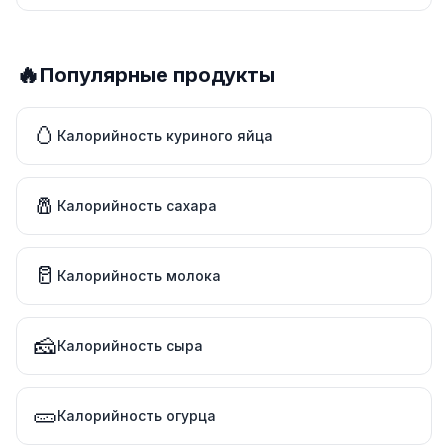
🔥
Популярные продукты
🥚
Калорийность куриного яйца
🧂
Калорийность сахара
🥛
Калорийность молока
🧀
Калорийность сыра
🥒
Калорийность огурца