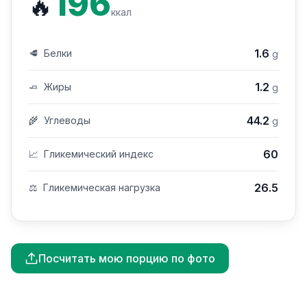
196
🔥
ккал
1.6
🥩
Белки
g
1.2
🧈
Жиры
g
44.2
🌾
Углеводы
g
60
📈
Гликемический индекс
26.5
⚖️
Гликемическая нагрузка
Посчитать мою порцию по фото