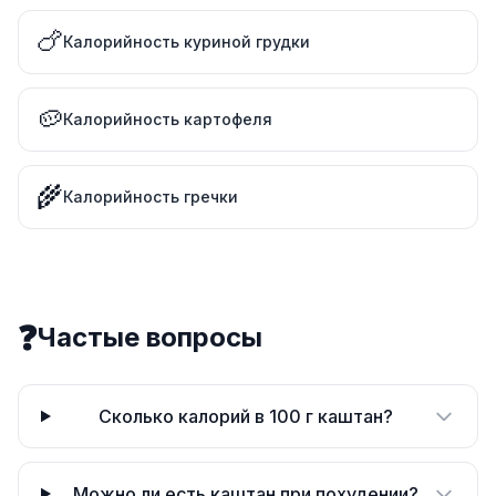
🍗
Калорийность куриной грудки
🥔
Калорийность картофеля
🌾
Калорийность гречки
❓
Частые вопросы
Сколько калорий в 100 г каштан?
Можно ли есть каштан при похудении?