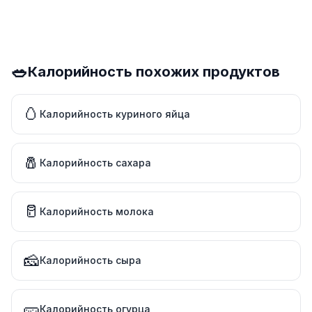
🥗
Калорийность похожих продуктов
🥚
Калорийность куриного яйца
🧂
Калорийность сахара
🥛
Калорийность молока
🧀
Калорийность сыра
🥒
Калорийность огурца