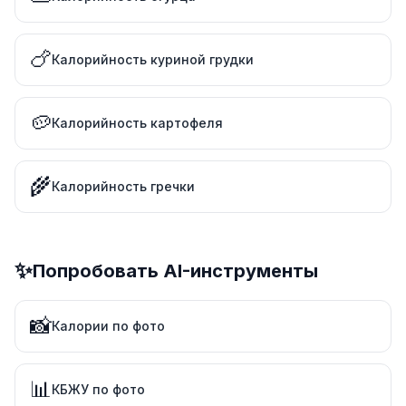
🍗
Калорийность куриной грудки
🥔
Калорийность картофеля
🌾
Калорийность гречки
✨
Попробовать AI-инструменты
📸
Калории по фото
📊
КБЖУ по фото