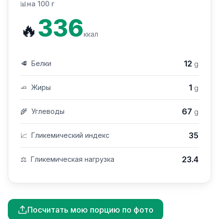
📊
на 100 г
336
🔥
ккал
12
🥩
Белки
g
1
🧈
Жиры
g
67
🌾
Углеводы
g
35
📈
Гликемический индекс
23.4
⚖️
Гликемическая нагрузка
Посчитать мою порцию по фото