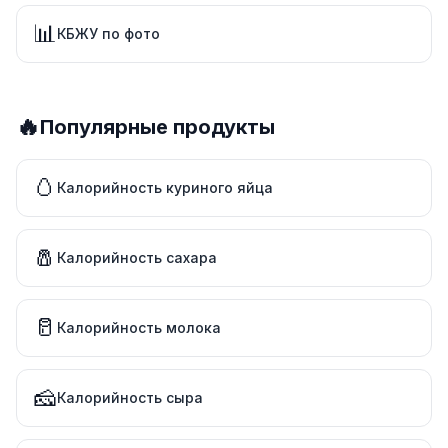
📊
КБЖУ по фото
🔥
Популярные продукты
🥚
Калорийность куриного яйца
🧂
Калорийность сахара
🥛
Калорийность молока
🧀
Калорийность сыра