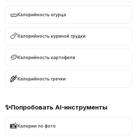
🥒
Калорийность огурца
🍗
Калорийность куриной грудки
🥔
Калорийность картофеля
🌾
Калорийность гречки
✨
Попробовать AI-инструменты
📸
Калории по фото