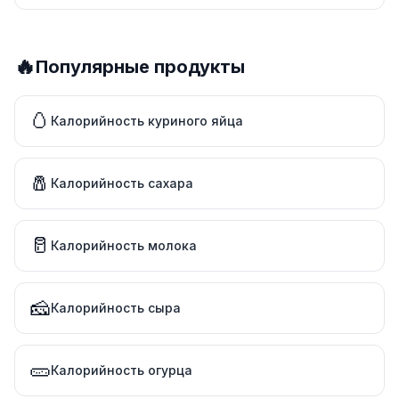
🔥
Популярные продукты
🥚
Калорийность куриного яйца
🧂
Калорийность сахара
🥛
Калорийность молока
🧀
Калорийность сыра
🥒
Калорийность огурца