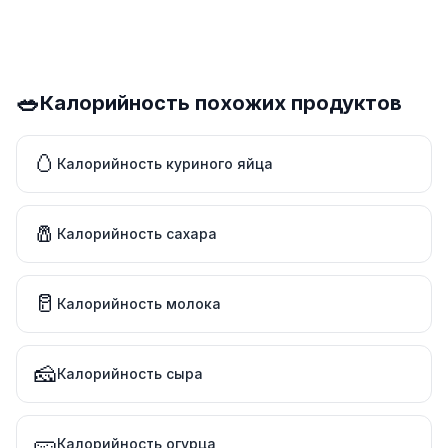
🥗
Калорийность похожих продуктов
🥚
Калорийность куриного яйца
🧂
Калорийность сахара
🥛
Калорийность молока
🧀
Калорийность сыра
🥒
Калорийность огурца