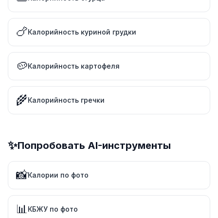
🍗
Калорийность куриной грудки
🥔
Калорийность картофеля
🌾
Калорийность гречки
✨
Попробовать AI-инструменты
📸
Калории по фото
📊
КБЖУ по фото