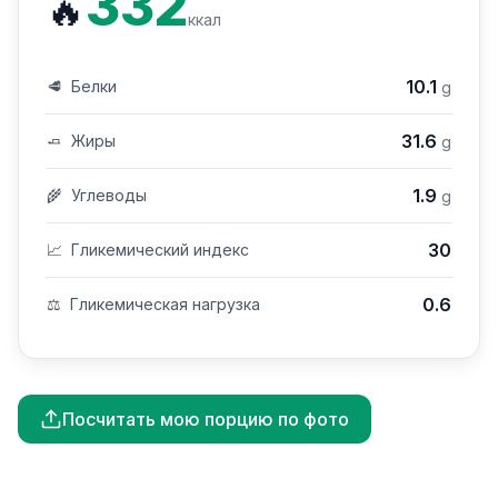
332
🔥
ккал
10.1
🥩
Белки
g
31.6
🧈
Жиры
g
1.9
🌾
Углеводы
g
30
📈
Гликемический индекс
0.6
⚖️
Гликемическая нагрузка
Посчитать мою порцию по фото