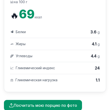
📊
на 100 г
69
🔥
ккал
3.6
🥩
Белки
g
4.1
🧈
Жиры
g
4.4
🌾
Углеводы
g
24
📈
Гликемический индекс
1.1
⚖️
Гликемическая нагрузка
Посчитать мою порцию по фото