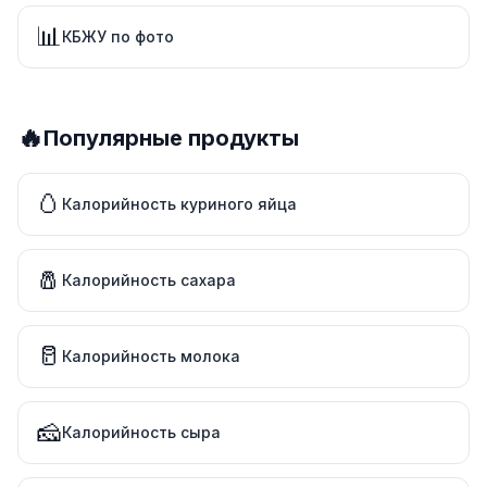
📊
КБЖУ по фото
🔥
Популярные продукты
🥚
Калорийность куриного яйца
🧂
Калорийность сахара
🥛
Калорийность молока
🧀
Калорийность сыра