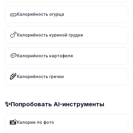
🥒
Калорийность огурца
🍗
Калорийность куриной грудки
🥔
Калорийность картофеля
🌾
Калорийность гречки
✨
Попробовать AI-инструменты
📸
Калории по фото