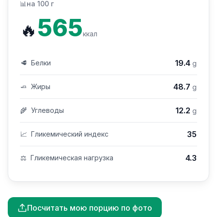
📊
на 100 г
565
🔥
ккал
19.4
🥩
Белки
g
48.7
🧈
Жиры
g
12.2
🌾
Углеводы
g
35
📈
Гликемический индекс
4.3
⚖️
Гликемическая нагрузка
Посчитать мою порцию по фото