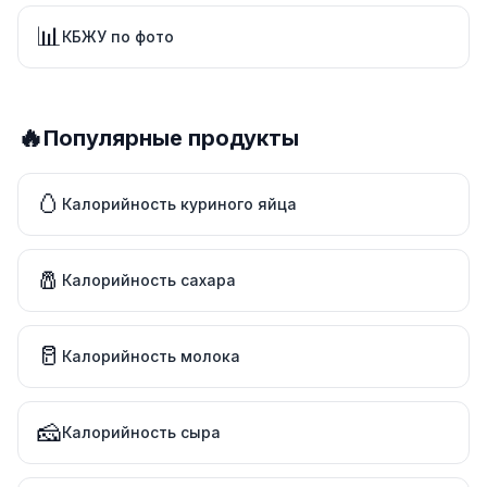
📊
КБЖУ по фото
🔥
Популярные продукты
🥚
Калорийность куриного яйца
🧂
Калорийность сахара
🥛
Калорийность молока
🧀
Калорийность сыра