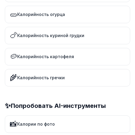
🥒
Калорийность огурца
🍗
Калорийность куриной грудки
🥔
Калорийность картофеля
🌾
Калорийность гречки
✨
Попробовать AI-инструменты
📸
Калории по фото