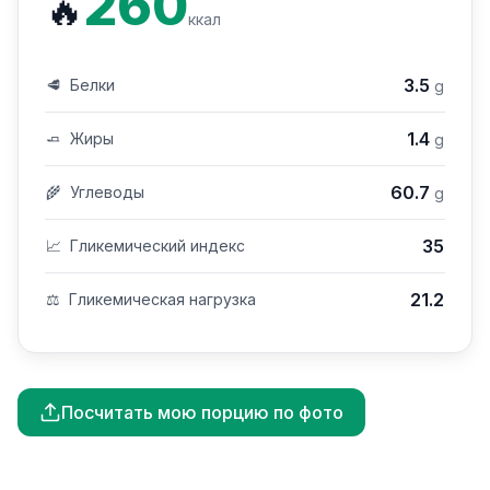
260
🔥
ккал
3.5
🥩
Белки
g
1.4
🧈
Жиры
g
60.7
🌾
Углеводы
g
35
📈
Гликемический индекс
21.2
⚖️
Гликемическая нагрузка
Посчитать мою порцию по фото