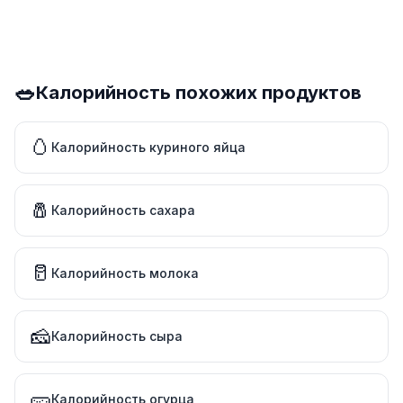
🥗
Калорийность похожих продуктов
🥚
Калорийность куриного яйца
🧂
Калорийность сахара
🥛
Калорийность молока
🧀
Калорийность сыра
🥒
Калорийность огурца