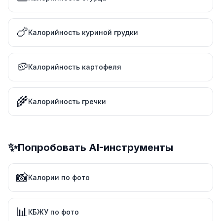
🍗
Калорийность куриной грудки
🥔
Калорийность картофеля
🌾
Калорийность гречки
✨
Попробовать AI-инструменты
📸
Калории по фото
📊
КБЖУ по фото