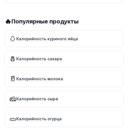
🔥
Популярные продукты
🥚
Калорийность куриного яйца
🧂
Калорийность сахара
🥛
Калорийность молока
🧀
Калорийность сыра
🥒
Калорийность огурца