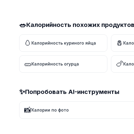
🥗
Калорийность похожих продукто
🥚
🧂
Калорийность куриного яйца
Кало
🥒
🍗
Калорийность огурца
Кало
✨
Попробовать AI-инструменты
📸
Калории по фото