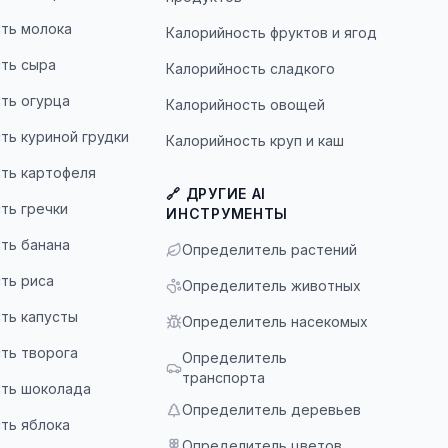
ть молока
Калорийность фруктов и ягод
ть сыра
Калорийность сладкого
ть огурца
Калорийность овощей
ть куриной грудки
Калорийность круп и каш
ть картофеля
🔗 ДРУГИЕ AI
ть гречки
ИНСТРУМЕНТЫ
ть банана
Определитель растений
ть риса
Определитель животных
ть капусты
Определитель насекомых
ть творога
Определитель
транспорта
ть шоколада
Определитель деревьев
ть яблока
Определитель цветов