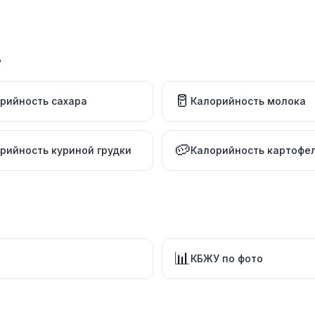
в
🥛
рийность сахара
Калорийность молока
🥔
рийность куриной грудки
Калорийность картофе
📊
КБЖУ по фото