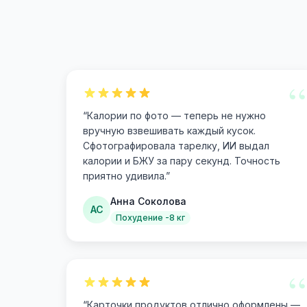
“
“
Калории по фото — теперь не нужно
вручную взвешивать каждый кусок.
Сфотографировала тарелку, ИИ выдал
калории и БЖУ за пару секунд. Точность
приятно удивила.
”
Анна Соколова
АС
Похудение -8 кг
“
“
Карточки продуктов отлично оформлены —