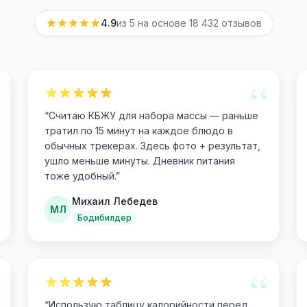
4.9
из 5 на основе
18 432
отзывов
“
“
Считаю КБЖУ для набора массы — раньше
тратил по 15 минут на каждое блюдо в
обычных трекерах. Здесь фото + результат,
ушло меньше минуты. Дневник питания
тоже удобный.
”
Михаил Лебедев
МЛ
Бодибилдер
“
“
Использую таблицу калорийности перед