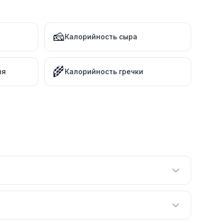
🧀
Калорийность сыра
🌾
ля
Калорийность гречки