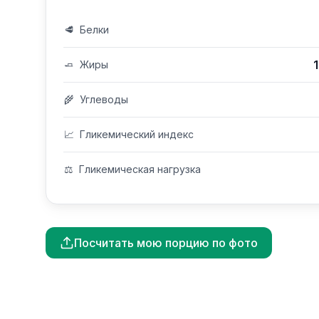
🥩
Белки
🧈
Жиры
🌾
Углеводы
📈
Гликемический индекс
⚖️
Гликемическая нагрузка
Посчитать мою порцию по фото