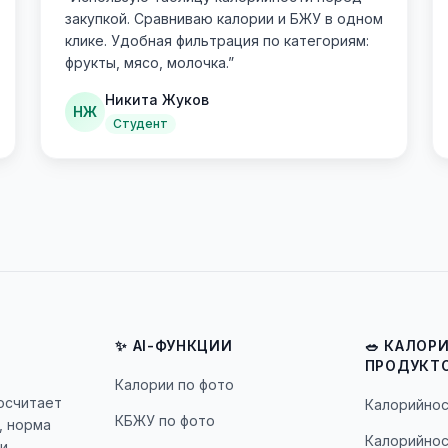
закупкой. Сравниваю калории и БЖУ в одном
клике. Удобная фильтрация по категориям:
фрукты, мясо, молочка.
”
Никита Жуков
НЖ
Студент
✨ AI-ФУНКЦИИ
🥗 КАЛОР
ПРОДУКТ
Калории по фото
посчитает
Калорийнос
КБЖУ по фото
, норма
Калорийнос
и.