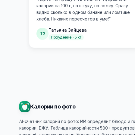
калории на 100 г, на штуку, на ложку. Сразу
видно сколько в одном банане или ломтике
хлеба. Никаких пересчетов в уме!
”
Татьяна Зайцева
ТЗ
Похудение -5 кг
Калории по фото
AI-счетчик калорий по фото: ИИ определит блюдо и 
калории, БЖУ. Таблица калорийности 580+ продуктов
калорий, дневник питания. Бесплатно, без регистраци