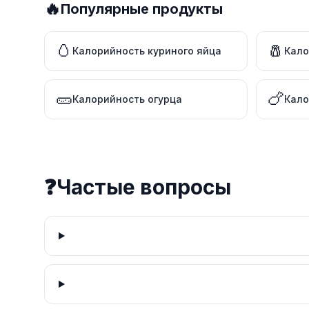
🔥
Популярные продукты
🥚
🧂
Калорийность куриного яйца
Кало
🥒
🍗
Калорийность огурца
Кало
❓
Частые вопросы