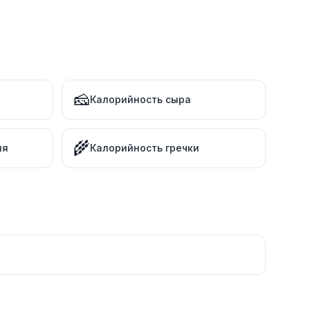
🧀
Калорийность сыра
🌾
ля
Калорийность гречки