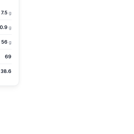
7.5
g
10.9
g
56
g
69
38.6