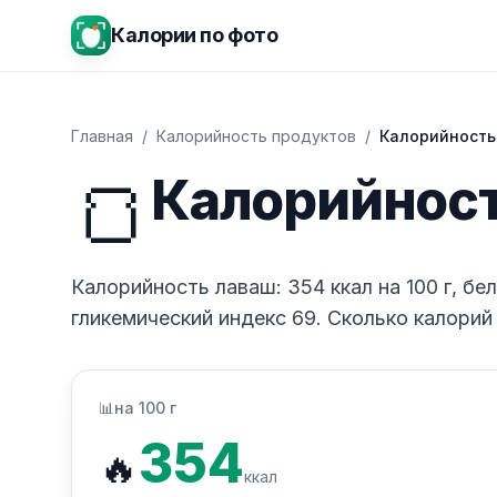
Калории по фото
Главная
/
Калорийность продуктов
/
Калорийность
🍞
Калорийност
Калорийность лаваш: 354 ккал на 100 г, белк
гликемический индекс 69. Сколько калорий 
📊
на 100 г
354
🔥
ккал