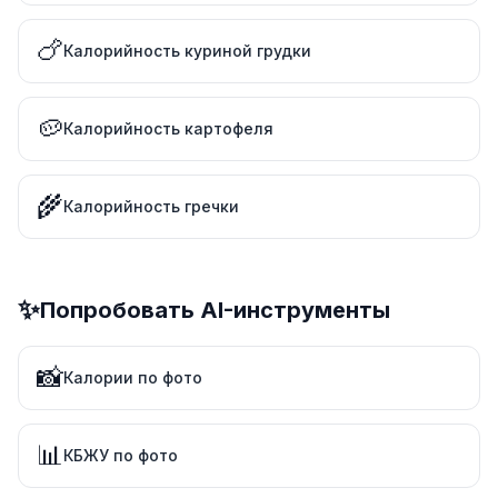
🍗
Калорийность куриной грудки
🥔
Калорийность картофеля
🌾
Калорийность гречки
✨
Попробовать AI-инструменты
📸
Калории по фото
📊
КБЖУ по фото