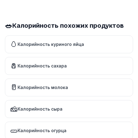
🥗
Калорийность похожих продуктов
🥚
Калорийность куриного яйца
🧂
Калорийность сахара
🥛
Калорийность молока
🧀
Калорийность сыра
🥒
Калорийность огурца