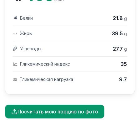
21.8
🥩
Белки
g
39.5
🧈
Жиры
g
27.7
🌾
Углеводы
g
35
📈
Гликемический индекс
9.7
⚖️
Гликемическая нагрузка
Посчитать мою порцию по фото