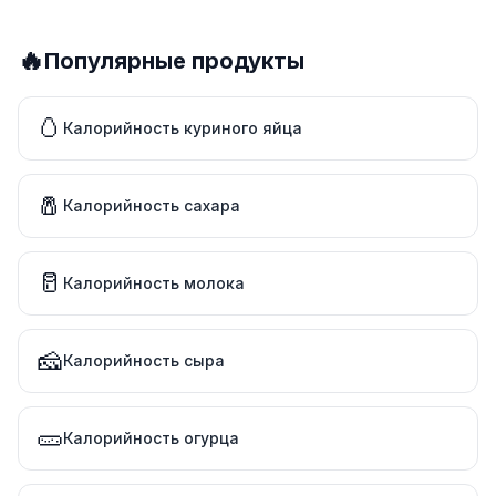
🔥
Популярные продукты
🥚
Калорийность куриного яйца
🧂
Калорийность сахара
🥛
Калорийность молока
🧀
Калорийность сыра
🥒
Калорийность огурца