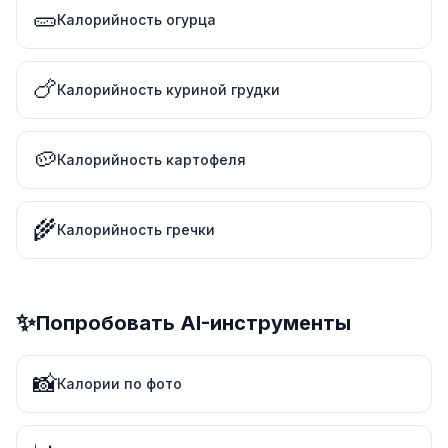
🥒
Калорийность огурца
🍗
Калорийность куриной грудки
🥔
Калорийность картофеля
🌾
Калорийность гречки
✨
Попробовать AI-инструменты
📸
Калории по фото