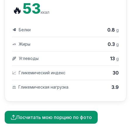
53
🔥
ккал
0.8
🥩
Белки
g
0.3
🧈
Жиры
g
13
🌾
Углеводы
g
30
📈
Гликемический индекс
3.9
⚖️
Гликемическая нагрузка
Посчитать мою порцию по фото