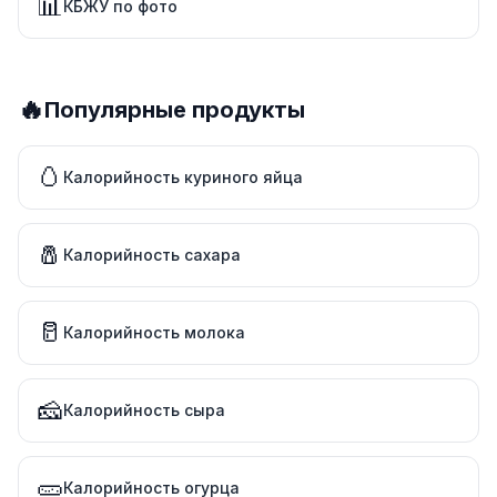
📊
КБЖУ по фото
🔥
Популярные продукты
🥚
Калорийность куриного яйца
🧂
Калорийность сахара
🥛
Калорийность молока
🧀
Калорийность сыра
🥒
Калорийность огурца