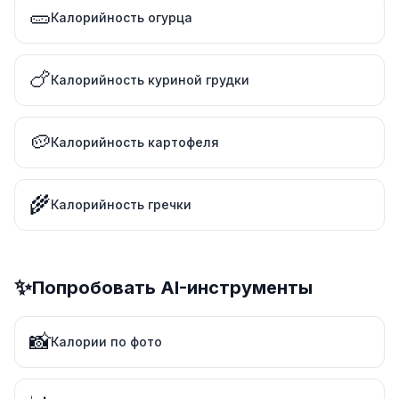
🥒
Калорийность огурца
🍗
Калорийность куриной грудки
🥔
Калорийность картофеля
🌾
Калорийность гречки
✨
Попробовать AI-инструменты
📸
Калории по фото