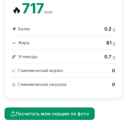
717
🔥
ккал
0.2
🥩
Белки
g
81
🧈
Жиры
g
0.7
🌾
Углеводы
g
0
📈
Гликемический индекс
0
⚖️
Гликемическая нагрузка
Посчитать мою порцию по фото