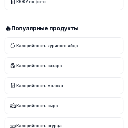
📊
КБЖУ по фото
🔥
Популярные продукты
🥚
Калорийность куриного яйца
🧂
Калорийность сахара
🥛
Калорийность молока
🧀
Калорийность сыра
🥒
Калорийность огурца