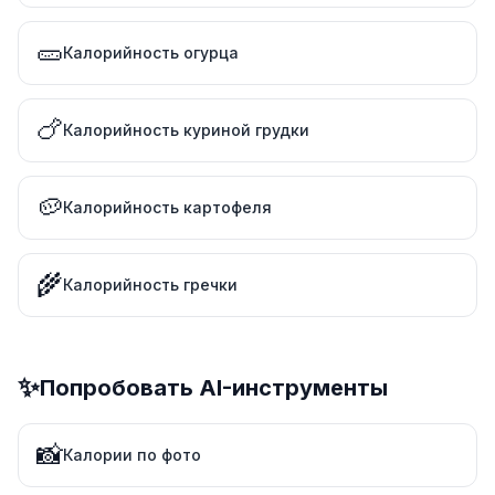
🥒
Калорийность огурца
🍗
Калорийность куриной грудки
🥔
Калорийность картофеля
🌾
Калорийность гречки
✨
Попробовать AI-инструменты
📸
Калории по фото