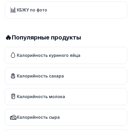
📊
КБЖУ по фото
🔥
Популярные продукты
🥚
Калорийность куриного яйца
🧂
Калорийность сахара
🥛
Калорийность молока
🧀
Калорийность сыра