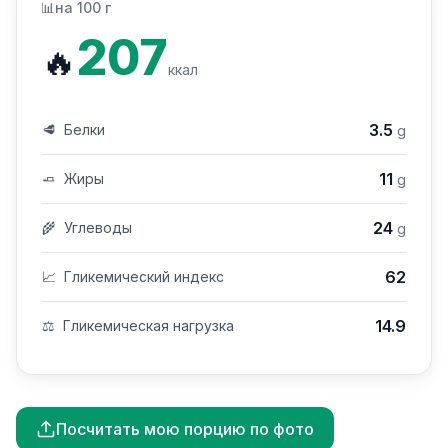
📊
на 100 г
207
🔥
ккал
3.5
🥩
Белки
g
11
🧈
Жиры
g
24
🌾
Углеводы
g
62
📈
Гликемический индекс
14.9
⚖️
Гликемическая нагрузка
Посчитать мою порцию по фото