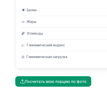
🥩
Белки
🧈
Жиры
🌾
Углеводы
📈
Гликемический индекс
⚖️
Гликемическая нагрузка
Посчитать мою порцию по фото