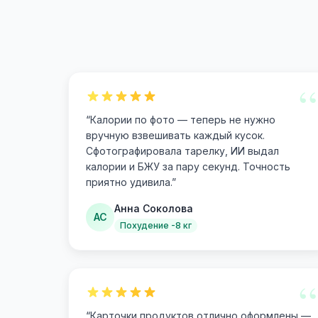
“
“
Калории по фото — теперь не нужно
вручную взвешивать каждый кусок.
Сфотографировала тарелку, ИИ выдал
калории и БЖУ за пару секунд. Точность
приятно удивила.
”
Анна Соколова
АС
Похудение -8 кг
“
“
Карточки продуктов отлично оформлены —