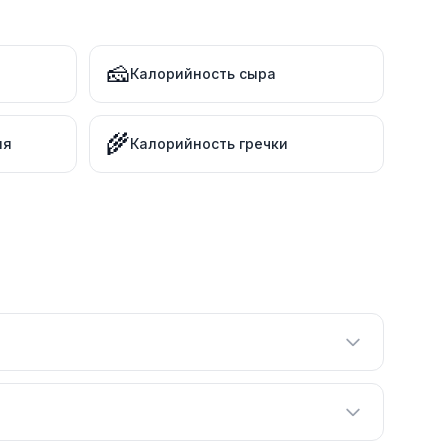
🧀
Калорийность сыра
🌾
ля
Калорийность гречки