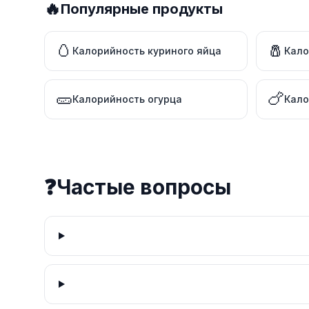
🔥
Популярные продукты
🥚
🧂
Калорийность куриного яйца
Кало
🥒
🍗
Калорийность огурца
Кало
❓
Частые вопросы