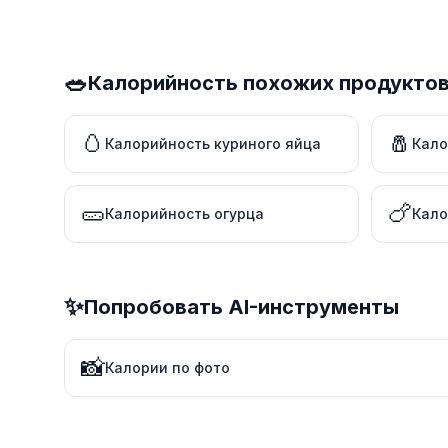
🥗
Калорийность похожих продукто
🥚
🧂
Калорийность куриного яйца
Кало
🥒
🍗
Калорийность огурца
Кало
✨
Попробовать AI-инструменты
📸
Калории по фото