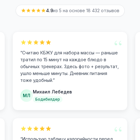
4.9
из 5 на основе
18 432
отзывов
“
“
Считаю КБЖУ для набора массы — раньше
тратил по 15 минут на каждое блюдо в
обычных трекерах. Здесь фото + результат,
ушло меньше минуты. Дневник питания
тоже удобный.
”
Михаил Лебедев
МЛ
Бодибилдер
“
“
Использую таблицу калорийности перед