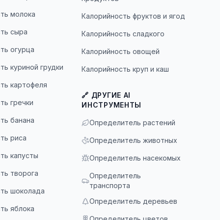
ть молока
Калорийность фруктов и ягод
ть сыра
Калорийность сладкого
ть огурца
Калорийность овощей
ть куриной грудки
Калорийность круп и каш
ть картофеля
🔗 ДРУГИЕ AI
ть гречки
ИНСТРУМЕНТЫ
ть банана
Определитель растений
ть риса
Определитель животных
ть капусты
Определитель насекомых
ть творога
Определитель
транспорта
ть шоколада
Определитель деревьев
ть яблока
Определитель цветов