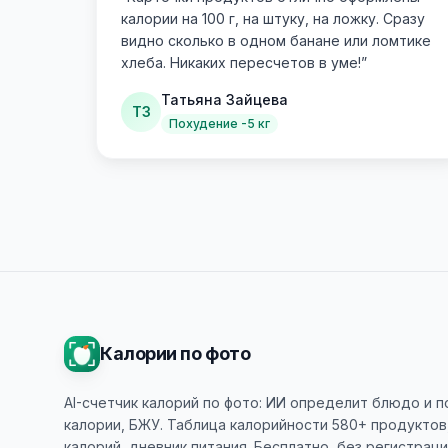
калории на 100 г, на штуку, на ложку. Сразу
видно сколько в одном банане или ломтике
хлеба. Никаких пересчетов в уме!
”
Татьяна Зайцева
ТЗ
Похудение -5 кг
Калории по фото
AI-счетчик калорий по фото: ИИ определит блюдо и 
калории, БЖУ. Таблица калорийности 580+ продуктов
калорий, дневник питания. Бесплатно, без регистраци