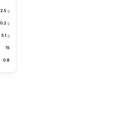
2.5
g
0.2
g
5.1
g
15
0.8