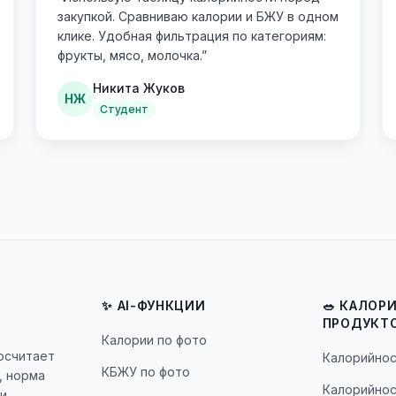
закупкой. Сравниваю калории и БЖУ в одном
клике. Удобная фильтрация по категориям:
фрукты, мясо, молочка.
”
Никита Жуков
НЖ
Студент
✨ AI-ФУНКЦИИ
🥗 КАЛОР
ПРОДУКТ
Калории по фото
посчитает
Калорийнос
КБЖУ по фото
, норма
Калорийнос
и.