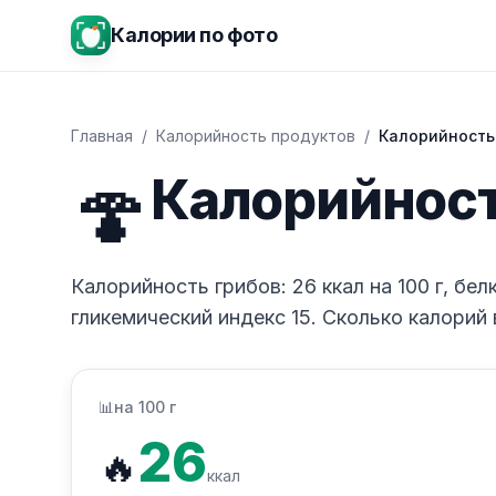
Калории по фото
Главная
/
Калорийность продуктов
/
Калорийность
🍄
Калорийност
Калорийность грибов: 26 ккал на 100 г, белки
гликемический индекс 15. Сколько калорий 
📊
на 100 г
26
🔥
ккал