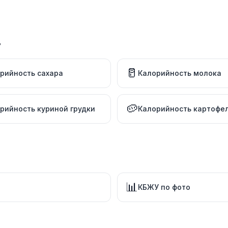
в
🥛
рийность сахара
Калорийность молока
🥔
рийность куриной грудки
Калорийность картофе
📊
КБЖУ по фото