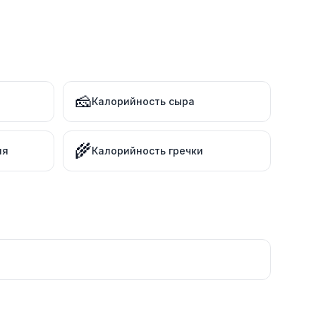
🧀
Калорийность сыра
🌾
ля
Калорийность гречки