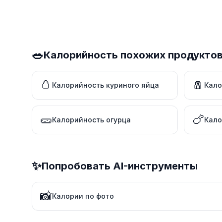
🥗
Калорийность похожих продукто
🥚
🧂
Калорийность куриного яйца
Кало
🥒
🍗
Калорийность огурца
Кало
✨
Попробовать AI-инструменты
📸
Калории по фото