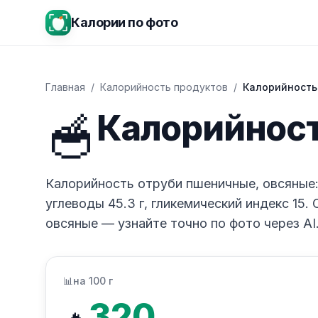
Калории по фото
Главная
/
Калорийность продуктов
/
Калорийность
🥣
Калорийност
Калорийность отруби пшеничные, овсяные: 32
углеводы 45.3 г, гликемический индекс 15.
овсяные — узнайте точно по фото через AI
📊
на 100 г
320