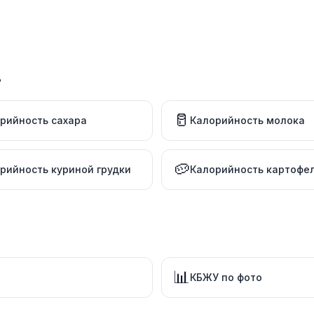
в
🥛
рийность сахара
Калорийность молока
🥔
рийность куриной грудки
Калорийность картофе
📊
КБЖУ по фото