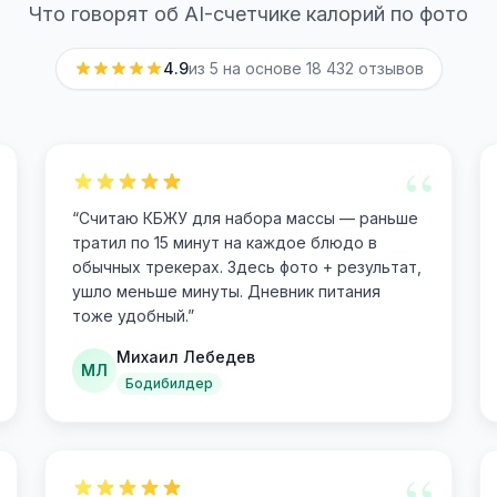
Что говорят об AI-счетчике калорий по фото
4.9
из 5 на основе
18 432
отзывов
“
“
Считаю КБЖУ для набора массы — раньше
тратил по 15 минут на каждое блюдо в
обычных трекерах. Здесь фото + результат,
ушло меньше минуты. Дневник питания
тоже удобный.
”
Михаил Лебедев
МЛ
Бодибилдер