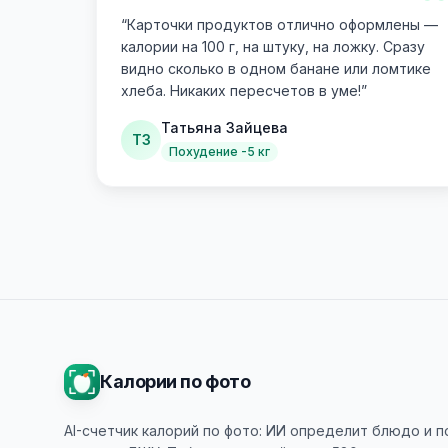
“
“
Карточки продуктов отлично оформлены —
калории на 100 г, на штуку, на ложку. Сразу
видно сколько в одном банане или ломтике
хлеба. Никаких пересчетов в уме!
”
Татьяна Зайцева
ТЗ
Похудение -5 кг
Калории по фото
AI-счетчик калорий по фото: ИИ определит блюдо и 