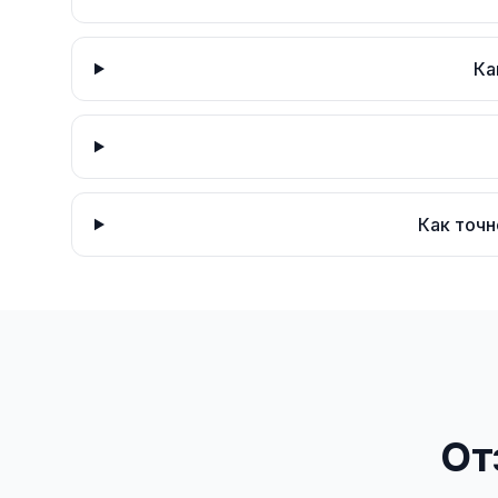
Ка
Как точн
От