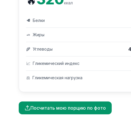
🔥
ккал
🥩
Белки
🧈
Жиры
4
🌾
Углеводы
📈
Гликемический индекс
⚖️
Гликемическая нагрузка
Посчитать мою порцию по фото