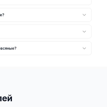
ые?
овсяные?
лей