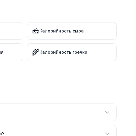
🧀
Калорийность сыра
🌾
ля
Калорийность гречки
и?