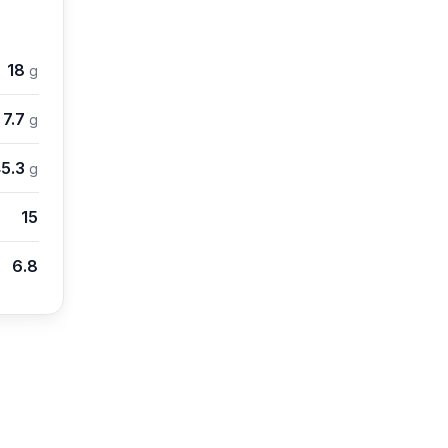
18
g
7.7
g
5.3
g
15
6.8