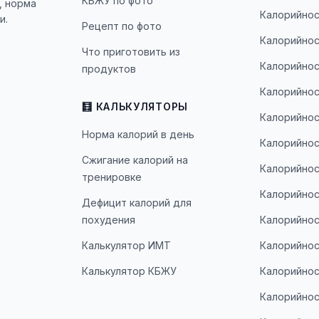
КБЖУ по фото
, норма
Калорийнос
и.
Рецепт по фото
Калорийнос
Что приготовить из
Калорийнос
продуктов
Калорийнос
🧮 КАЛЬКУЛЯТОРЫ
Калорийнос
Норма калорий в день
Калорийнос
Сжигание калорий на
Калорийнос
тренировке
Калорийнос
Дефицит калорий для
похудения
Калорийнос
Калькулятор ИМТ
Калорийнос
Калькулятор КБЖУ
Калорийнос
Калорийнос