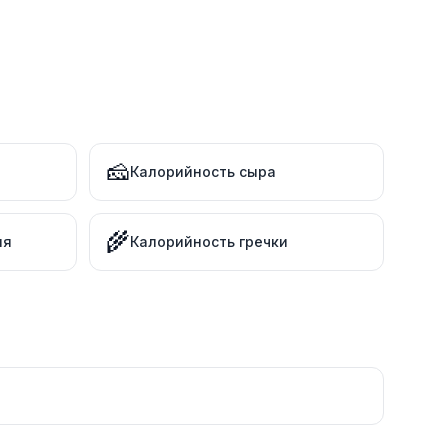
🧀
Калорийность сыра
🌾
ля
Калорийность гречки