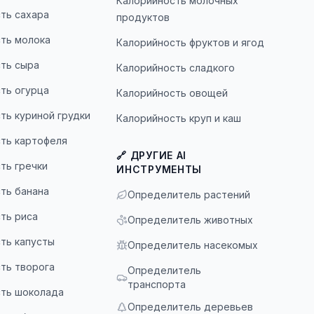
Калорийность молочных
ть сахара
продуктов
ть молока
Калорийность фруктов и ягод
ть сыра
Калорийность сладкого
ть огурца
Калорийность овощей
ть куриной грудки
Калорийность круп и каш
ть картофеля
🔗 ДРУГИЕ AI
ть гречки
ИНСТРУМЕНТЫ
ть банана
Определитель растений
ть риса
Определитель животных
ть капусты
Определитель насекомых
ть творога
Определитель
транспорта
ть шоколада
Определитель деревьев