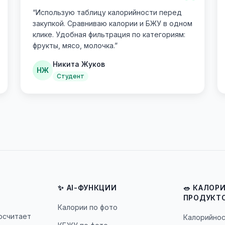
“
“
Использую таблицу калорийности перед
закупкой. Сравниваю калории и БЖУ в одном
клике. Удобная фильтрация по категориям:
фрукты, мясо, молочка.
”
Никита Жуков
НЖ
Студент
✨ AI-ФУНКЦИИ
🥗 КАЛОР
ПРОДУКТ
Калории по фото
посчитает
Калорийнос