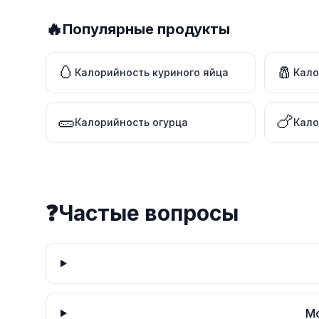
🔥
Популярные продукты
🥚
🧂
Калорийность куриного яйца
Кало
🥒
🍗
Калорийность огурца
Кало
❓
Частые вопросы
Мо