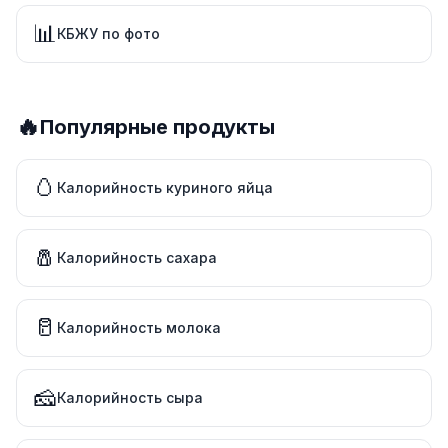
📊
КБЖУ по фото
🔥
Популярные продукты
🥚
Калорийность куриного яйца
🧂
Калорийность сахара
🥛
Калорийность молока
🧀
Калорийность сыра