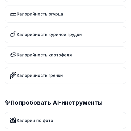
🥒
Калорийность огурца
🍗
Калорийность куриной грудки
🥔
Калорийность картофеля
🌾
Калорийность гречки
✨
Попробовать AI-инструменты
📸
Калории по фото