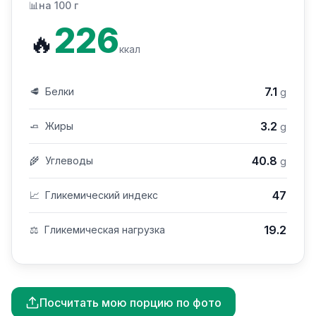
📊
на 100 г
226
🔥
ккал
7.1
🥩
Белки
g
3.2
🧈
Жиры
g
40.8
🌾
Углеводы
g
47
📈
Гликемический индекс
19.2
⚖️
Гликемическая нагрузка
Посчитать мою порцию по фото