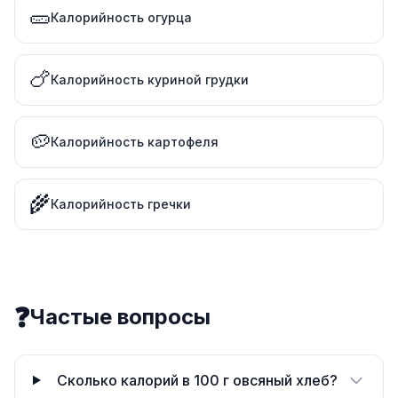
🥒
Калорийность огурца
🍗
Калорийность куриной грудки
🥔
Калорийность картофеля
🌾
Калорийность гречки
❓
Частые вопросы
Сколько калорий в 100 г овсяный хлеб?