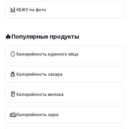
📊
КБЖУ по фото
🔥
Популярные продукты
🥚
Калорийность куриного яйца
🧂
Калорийность сахара
🥛
Калорийность молока
🧀
Калорийность сыра