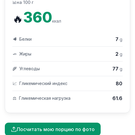
📊
на 100 г
360
🔥
ккал
7
🥩
Белки
g
2
🧈
Жиры
g
77
🌾
Углеводы
g
80
📈
Гликемический индекс
61.6
⚖️
Гликемическая нагрузка
Посчитать мою порцию по фото