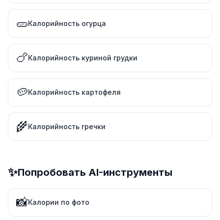
🥒
Калорийность огурца
🍗
Калорийность куриной грудки
🥔
Калорийность картофеля
🌾
Калорийность гречки
✨
Попробовать AI-инструменты
📸
Калории по фото