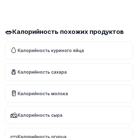
🥗
Калорийность похожих продуктов
🥚
Калорийность куриного яйца
🧂
Калорийность сахара
🥛
Калорийность молока
🧀
Калорийность сыра
🥒
Калорийность огурца