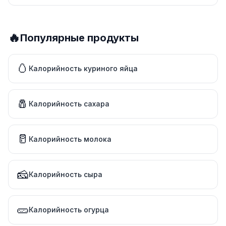
🔥
Популярные продукты
🥚
Калорийность куриного яйца
🧂
Калорийность сахара
🥛
Калорийность молока
🧀
Калорийность сыра
🥒
Калорийность огурца