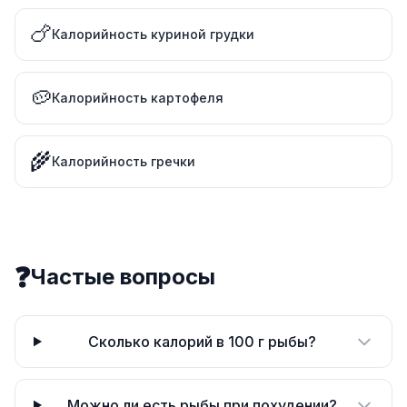
🍗
Калорийность куриной грудки
🥔
Калорийность картофеля
🌾
Калорийность гречки
❓
Частые вопросы
Сколько калорий в 100 г рыбы?
Можно ли есть рыбы при похудении?