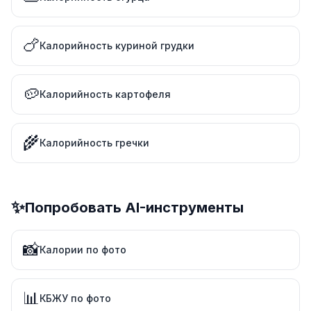
🍗
Калорийность куриной грудки
🥔
Калорийность картофеля
🌾
Калорийность гречки
✨
Попробовать AI-инструменты
📸
Калории по фото
📊
КБЖУ по фото