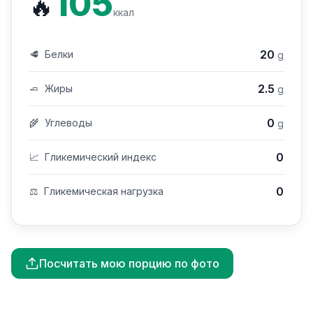
105
🔥
ккал
20
🥩
Белки
g
2.5
🧈
Жиры
g
0
🌾
Углеводы
g
0
📈
Гликемический индекс
0
⚖️
Гликемическая нагрузка
Посчитать мою порцию по фото