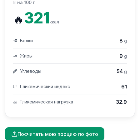
📊
на 100 г
321
🔥
ккал
8
🥩
Белки
g
9
🧈
Жиры
g
54
🌾
Углеводы
g
61
📈
Гликемический индекс
32.9
⚖️
Гликемическая нагрузка
Посчитать мою порцию по фото