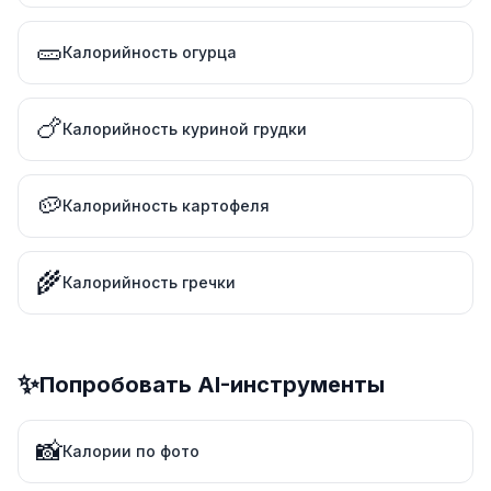
🥒
Калорийность огурца
🍗
Калорийность куриной грудки
🥔
Калорийность картофеля
🌾
Калорийность гречки
✨
Попробовать AI-инструменты
📸
Калории по фото