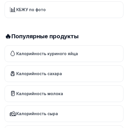
📊
КБЖУ по фото
🔥
Популярные продукты
🥚
Калорийность куриного яйца
🧂
Калорийность сахара
🥛
Калорийность молока
🧀
Калорийность сыра