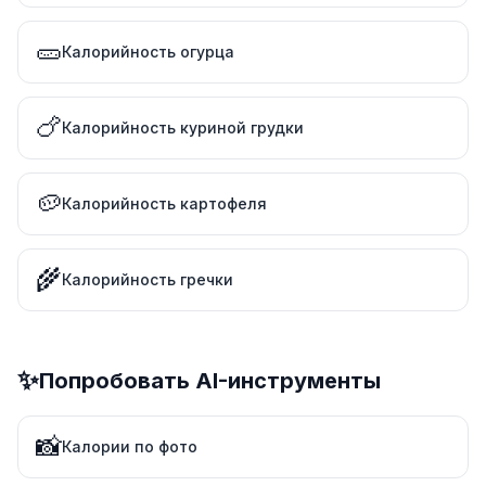
🥒
Калорийность огурца
🍗
Калорийность куриной грудки
🥔
Калорийность картофеля
🌾
Калорийность гречки
✨
Попробовать AI-инструменты
📸
Калории по фото