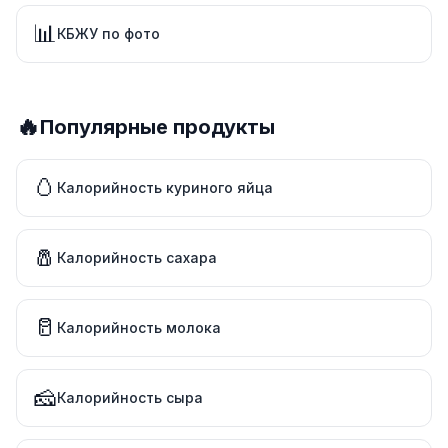
📊
КБЖУ по фото
🔥
Популярные продукты
🥚
Калорийность куриного яйца
🧂
Калорийность сахара
🥛
Калорийность молока
🧀
Калорийность сыра