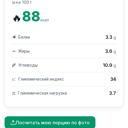
📊
на 100 г
88
🔥
ккал
3.3
🥩
Белки
g
3.6
🧈
Жиры
g
10.9
🌾
Углеводы
g
34
📈
Гликемический индекс
3.7
⚖️
Гликемическая нагрузка
Посчитать мою порцию по фото