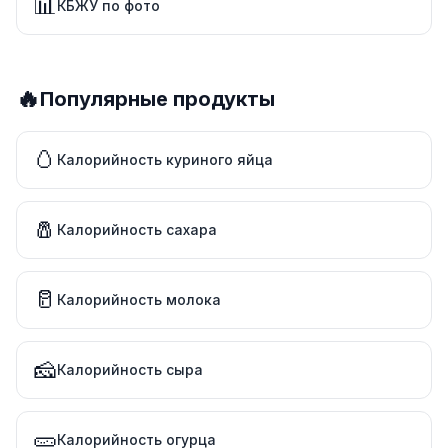
📊
КБЖУ по фото
🔥
Популярные продукты
🥚
Калорийность куриного яйца
🧂
Калорийность сахара
🥛
Калорийность молока
🧀
Калорийность сыра
🥒
Калорийность огурца