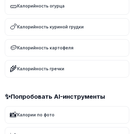
🥒
Калорийность огурца
🍗
Калорийность куриной грудки
🥔
Калорийность картофеля
🌾
Калорийность гречки
✨
Попробовать AI-инструменты
📸
Калории по фото