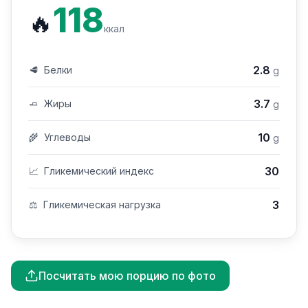
118
🔥
ккал
2.8
🥩
Белки
g
3.7
🧈
Жиры
g
10
🌾
Углеводы
g
30
📈
Гликемический индекс
3
⚖️
Гликемическая нагрузка
Посчитать мою порцию по фото