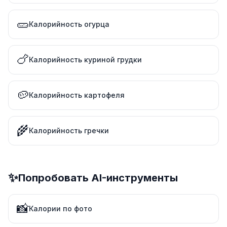
🥒
Калорийность огурца
🍗
Калорийность куриной грудки
🥔
Калорийность картофеля
🌾
Калорийность гречки
✨
Попробовать AI-инструменты
📸
Калории по фото