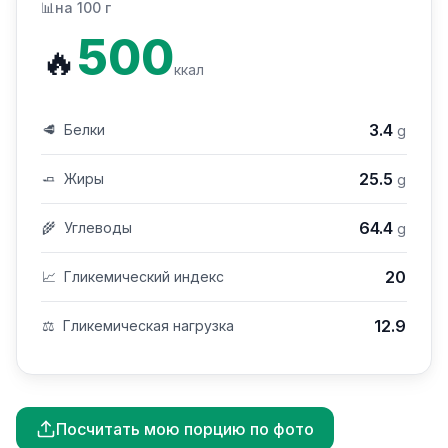
📊
на 100 г
500
🔥
ккал
3.4
🥩
Белки
g
25.5
🧈
Жиры
g
64.4
🌾
Углеводы
g
20
📈
Гликемический индекс
12.9
⚖️
Гликемическая нагрузка
Посчитать мою порцию по фото