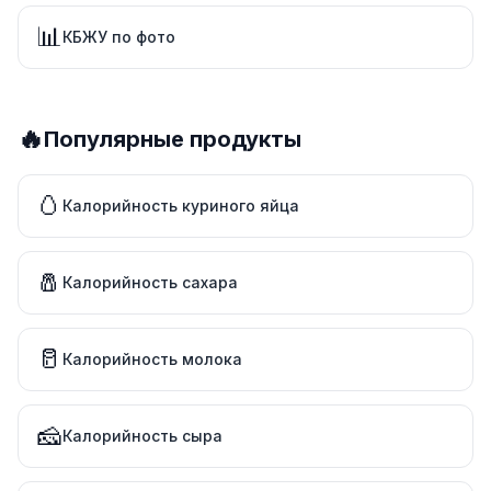
📊
КБЖУ по фото
🔥
Популярные продукты
🥚
Калорийность куриного яйца
🧂
Калорийность сахара
🥛
Калорийность молока
🧀
Калорийность сыра