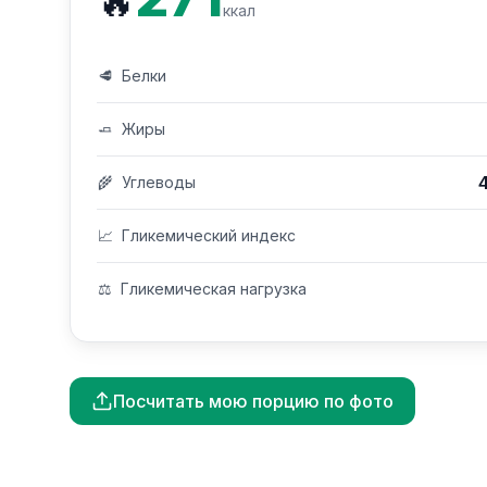
🔥
ккал
🥩
Белки
🧈
Жиры
🌾
Углеводы
📈
Гликемический индекс
⚖️
Гликемическая нагрузка
Посчитать мою порцию по фото