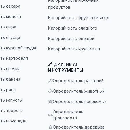
Калорийность молочных
ть сахара
продуктов
ть молока
Калорийность фруктов и ягод
ть сыра
Калорийность сладкого
ть огурца
Калорийность овощей
ть куриной грудки
Калорийность круп и каш
ть картофеля
🔗 ДРУГИЕ AI
ть гречки
ИНСТРУМЕНТЫ
ть банана
Определитель растений
ть риса
Определитель животных
ть капусты
Определитель насекомых
ть творога
Определитель
транспорта
ть шоколада
Определитель деревьев