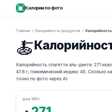
Калории по фото
Главная
/
Калорийность продуктов
/
Калорийность
🍝
Калорийност
Калорийность спагетти аль-денте: 271 ккал н
47.8 г, гликемический индекс 45. Сколько 
точно по фото через AI.
📊
на 100 г
271