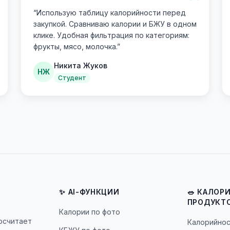
“
“
Использую таблицу калорийности перед
закупкой. Сравниваю калории и БЖУ в одном
клике. Удобная фильтрация по категориям:
фрукты, мясо, молочка.
”
Никита Жуков
НЖ
Студент
✨ AI-ФУНКЦИИ
🥗 КАЛОР
ПРОДУКТ
Калории по фото
посчитает
Калорийнос