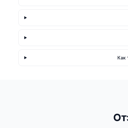
Как 
От