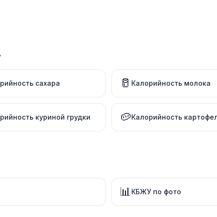
в
🥛
рийность сахара
Калорийность молока
🥔
рийность куриной грудки
Калорийность картофе
📊
КБЖУ по фото