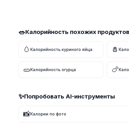
🥗
Калорийность похожих продукто
🥚
🧂
Калорийность куриного яйца
Кало
🥒
🍗
Калорийность огурца
Кало
✨
Попробовать AI-инструменты
📸
Калории по фото