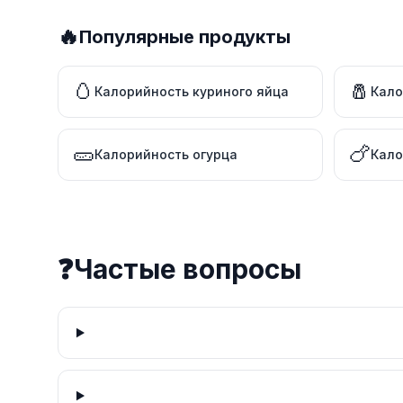
🔥
Популярные продукты
🥚
🧂
Калорийность куриного яйца
Кало
🥒
🍗
Калорийность огурца
Кало
❓
Частые вопросы