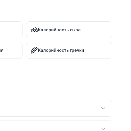
🧀
Калорийность сыра
🌾
ля
Калорийность гречки