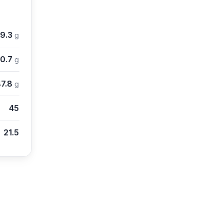
9.3
g
0.7
g
47.8
g
45
21.5