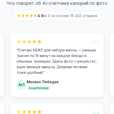
Что говорят об AI-счетчике калорий по фото
4.9
из 5 на основе
18 432
отзывов
“
“
Считаю КБЖУ для набора массы — раньше
тратил по 15 минут на каждое блюдо в
обычных трекерах. Здесь фото + результат,
ушло меньше минуты. Дневник питания
тоже удобный.
”
Михаил Лебедев
МЛ
Бодибилдер