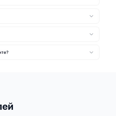
нте?
лей