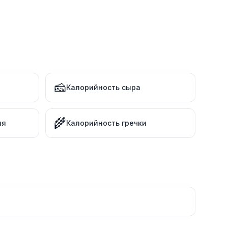
🧀
Калорийность сыра
🌾
ля
Калорийность гречки