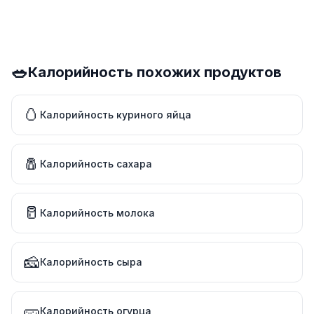
🥗
Калорийность похожих продуктов
🥚
Калорийность куриного яйца
🧂
Калорийность сахара
🥛
Калорийность молока
🧀
Калорийность сыра
🥒
Калорийность огурца