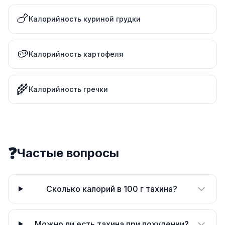
🍗
Калорийность куриной грудки
🥔
Калорийность картофеля
🌾
Калорийность гречки
❓
Частые вопросы
Сколько калорий в 100 г тахина?
Можно ли есть тахина при похудении?