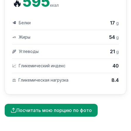
595
🔥
ккал
17
🥩
Белки
g
54
🧈
Жиры
g
21
🌾
Углеводы
g
40
📈
Гликемический индекс
8.4
⚖️
Гликемическая нагрузка
Посчитать мою порцию по фото