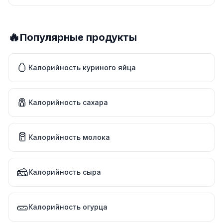
🔥
Популярные продукты
🥚
Калорийность куриного яйца
🧂
Калорийность сахара
🥛
Калорийность молока
🧀
Калорийность сыра
🥒
Калорийность огурца