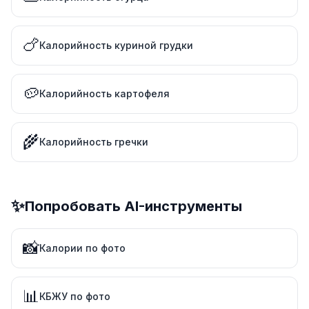
🍗
Калорийность куриной грудки
🥔
Калорийность картофеля
🌾
Калорийность гречки
✨
Попробовать AI-инструменты
📸
Калории по фото
📊
КБЖУ по фото