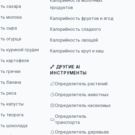
Калорийность молочных
ть сахара
продуктов
ть молока
Калорийность фруктов и ягод
ть сыра
Калорийность сладкого
ть огурца
Калорийность овощей
ть куриной грудки
Калорийность круп и каш
ть картофеля
🔗 ДРУГИЕ AI
ть гречки
ИНСТРУМЕНТЫ
ть банана
Определитель растений
ть риса
Определитель животных
ть капусты
Определитель насекомых
ть творога
Определитель
транспорта
ть шоколада
Определитель деревьев