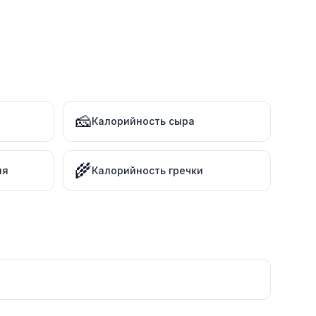
🧀
Калорийность сыра
🌾
ля
Калорийность гречки