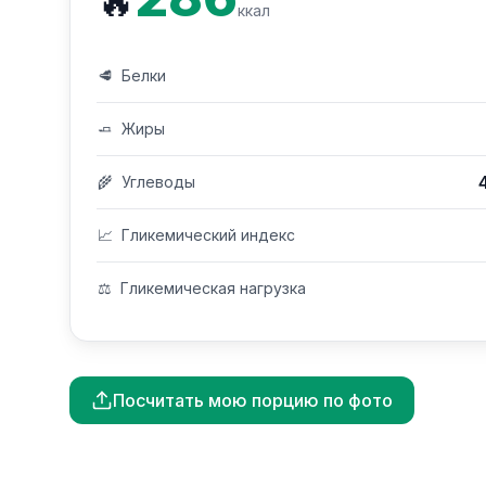
🔥
ккал
🥩
Белки
🧈
Жиры
🌾
Углеводы
📈
Гликемический индекс
⚖️
Гликемическая нагрузка
Посчитать мою порцию по фото