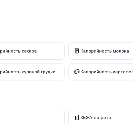
в
🥛
рийность сахара
Калорийность молока
🥔
рийность куриной грудки
Калорийность картофе
📊
КБЖУ по фото