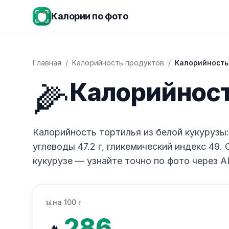
Калории по фото
Главная
/
Калорийность продуктов
/
Калорийность 
🌽
Калорийност
Калорийность тортилья из белой кукурузы: 28
углеводы 47.2 г, гликемический индекс 49.
кукурузе — узнайте точно по фото через AI
📊
на 100 г
286