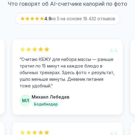
Что говорят об AI-счетчике калорий по фото
4.9
из 5 на основе
18 432
отзывов
“
“
Считаю КБЖУ для набора массы — раньше
тратил по 15 минут на каждое блюдо в
обычных трекерах. Здесь фото + результат,
ушло меньше минуты. Дневник питания
тоже удобный.
”
Михаил Лебедев
МЛ
Бодибилдер