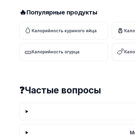
🔥
Популярные продукты
🥚
🧂
Калорийность куриного яйца
Кало
🥒
🍗
Калорийность огурца
Кало
❓
Частые вопросы
М