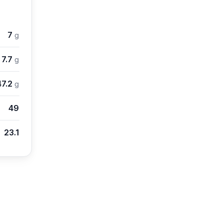
7
g
7.7
g
47.2
g
49
23.1