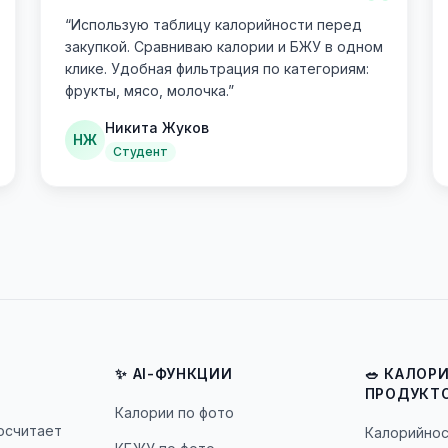
“
“
Использую таблицу калорийности перед
закупкой. Сравниваю калории и БЖУ в одном
клике. Удобная фильтрация по категориям:
фрукты, мясо, молочка.
”
Никита Жуков
НЖ
Студент
✨ AI-ФУНКЦИИ
🥗 КАЛОР
ПРОДУКТ
Калории по фото
посчитает
Калорийнос