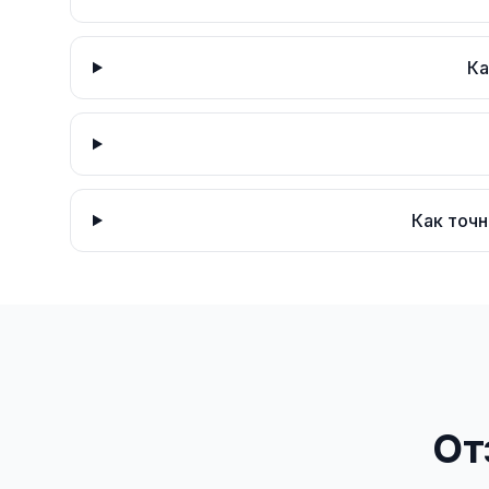
Ка
Как точн
От