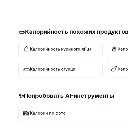
🥗
Калорийность похожих продукто
🥚
🧂
Калорийность куриного яйца
Кало
🥒
🍗
Калорийность огурца
Кало
✨
Попробовать AI-инструменты
📸
Калории по фото