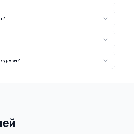
ы?
укурузы?
лей