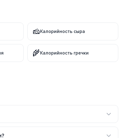
🧀
Калорийность сыра
🌾
ля
Калорийность гречки
и?