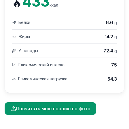
433
🔥
ккал
6.6
🥩
Белки
g
14.2
🧈
Жиры
g
72.4
🌾
Углеводы
g
75
📈
Гликемический индекс
54.3
⚖️
Гликемическая нагрузка
Посчитать мою порцию по фото