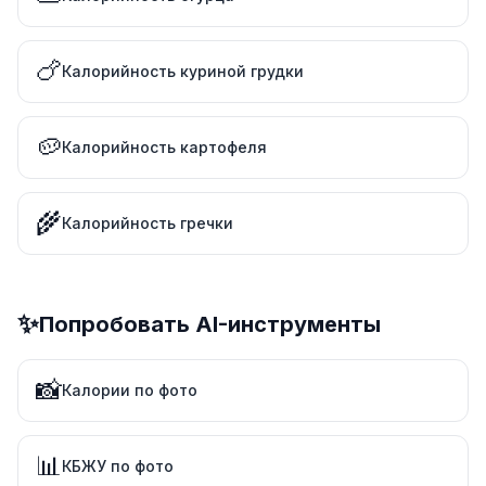
🍗
Калорийность куриной грудки
🥔
Калорийность картофеля
🌾
Калорийность гречки
✨
Попробовать AI-инструменты
📸
Калории по фото
📊
КБЖУ по фото