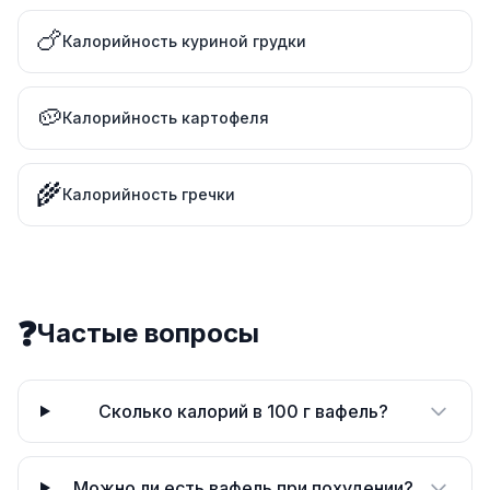
🍗
Калорийность куриной грудки
🥔
Калорийность картофеля
🌾
Калорийность гречки
❓
Частые вопросы
Сколько калорий в 100 г вафель?
Можно ли есть вафель при похудении?