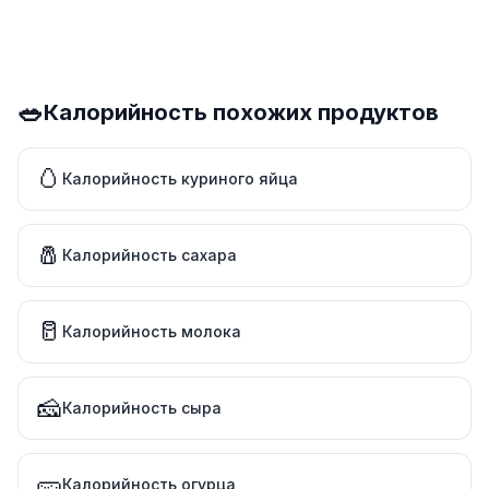
🥗
Калорийность похожих продуктов
🥚
Калорийность куриного яйца
🧂
Калорийность сахара
🥛
Калорийность молока
🧀
Калорийность сыра
🥒
Калорийность огурца