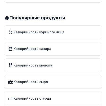
🔥
Популярные продукты
🥚
Калорийность куриного яйца
🧂
Калорийность сахара
🥛
Калорийность молока
🧀
Калорийность сыра
🥒
Калорийность огурца