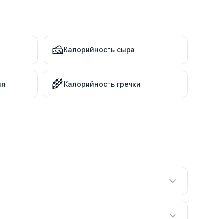
🧀
Калорийность сыра
🌾
ля
Калорийность гречки