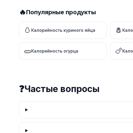
🔥
Популярные продукты
🥚
🧂
Калорийность куриного яйца
Кало
🥒
🍗
Калорийность огурца
Кало
❓
Частые вопросы