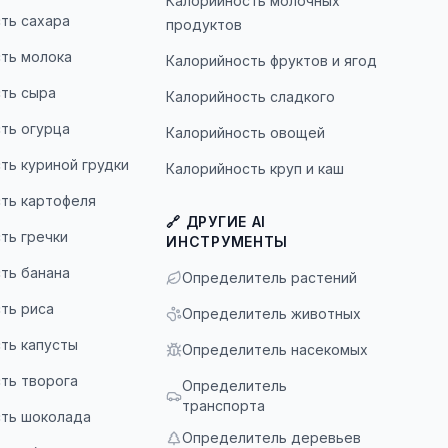
Калорийность молочных
ть сахара
продуктов
ть молока
Калорийность фруктов и ягод
ть сыра
Калорийность сладкого
ть огурца
Калорийность овощей
ть куриной грудки
Калорийность круп и каш
ть картофеля
🔗 ДРУГИЕ AI
ть гречки
ИНСТРУМЕНТЫ
ть банана
Определитель растений
ть риса
Определитель животных
ть капусты
Определитель насекомых
ть творога
Определитель
транспорта
ть шоколада
Определитель деревьев