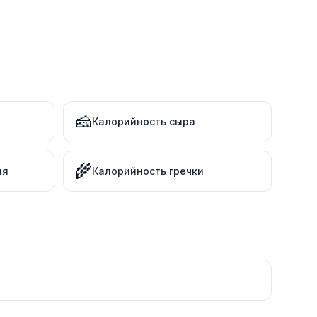
🧀
Калорийность сыра
🌾
ля
Калорийность гречки