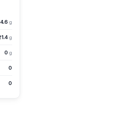
4.6
g
21.4
g
0
g
0
0