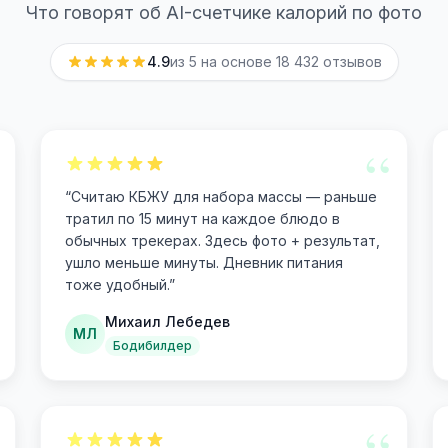
Что говорят об AI-счетчике калорий по фото
4.9
из 5 на основе
18 432
отзывов
“
“
Считаю КБЖУ для набора массы — раньше
тратил по 15 минут на каждое блюдо в
обычных трекерах. Здесь фото + результат,
ушло меньше минуты. Дневник питания
тоже удобный.
”
Михаил Лебедев
МЛ
Бодибилдер