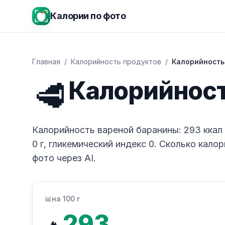
Калории по фото
Главная
/
Калорийность продуктов
/
Калорийность
🥩
Калорийност
Калорийность вареной баранины: 293 ккал на
0 г, гликемический индекс 0. Сколько кало
фото через AI.
📊
на 100 г
293