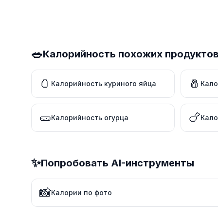
🥗
Калорийность похожих продукто
🥚
🧂
Калорийность куриного яйца
Кало
🥒
🍗
Калорийность огурца
Кало
✨
Попробовать AI-инструменты
📸
Калории по фото