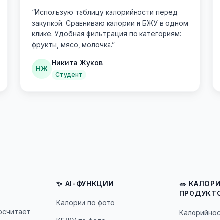
“
“
Использую таблицу калорийности перед
закупкой. Сравниваю калории и БЖУ в одном
клике. Удобная фильтрация по категориям:
фрукты, мясо, молочка.
”
Никита Жуков
НЖ
Студент
✨ AI-ФУНКЦИИ
🥗 КАЛОР
ПРОДУКТ
Калории по фото
посчитает
Калорийнос