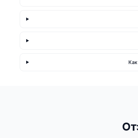
Как
От