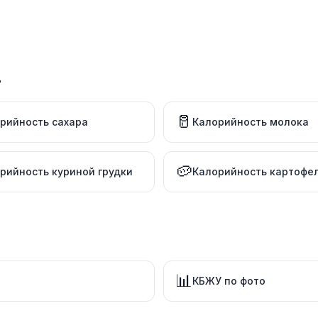
в
🥛
рийность сахара
Калорийность молока
🥔
рийность куриной грудки
Калорийность картофе
📊
КБЖУ по фото