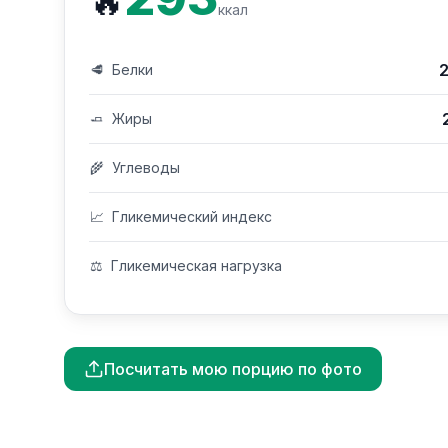
🔥
ккал
2
🥩
Белки
🧈
Жиры
🌾
Углеводы
📈
Гликемический индекс
⚖️
Гликемическая нагрузка
Посчитать мою порцию по фото