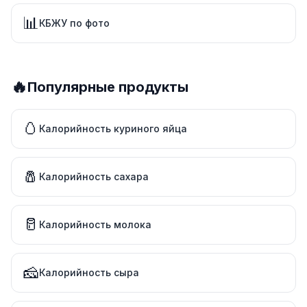
📊
КБЖУ по фото
🔥
Популярные продукты
🥚
Калорийность куриного яйца
🧂
Калорийность сахара
🥛
Калорийность молока
🧀
Калорийность сыра