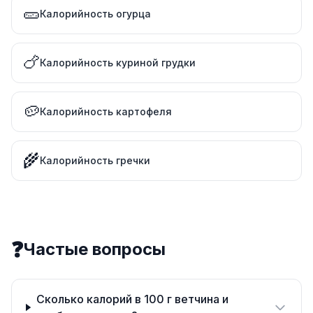
🥒
Калорийность огурца
🍗
Калорийность куриной грудки
🥔
Калорийность картофеля
🌾
Калорийность гречки
❓
Частые вопросы
Сколько калорий в 100 г ветчина и