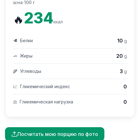
📊
на 100 г
234
🔥
ккал
10
🥩
Белки
g
20
🧈
Жиры
g
3
🌾
Углеводы
g
0
📈
Гликемический индекс
0
⚖️
Гликемическая нагрузка
Посчитать мою порцию по фото