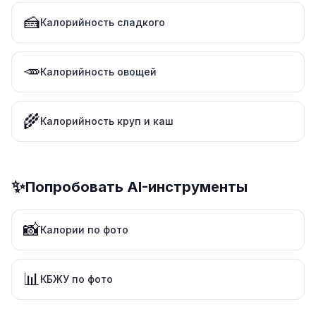
🍰
Калорийность сладкого
🥕
Калорийность овощей
🌾
Калорийность круп и каш
✨
Попробовать AI-инструменты
📸
Калории по фото
📊
КБЖУ по фото