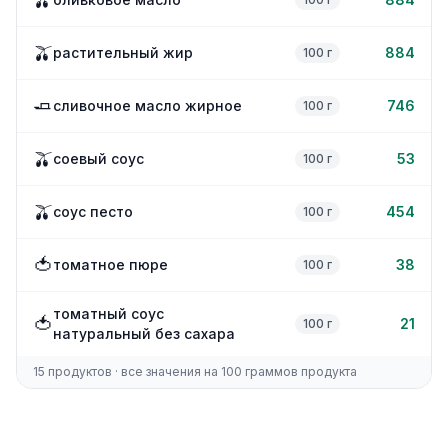
🫒
🫒
растительный жир
884
100 г
🧈
сливочное масло жирное
746
100 г
🫒
соевый соус
53
100 г
🫒
соус песто
454
100 г
🍅
томатное пюре
38
100 г
томатный соус
🍅
21
100 г
натуральный без сахара
15 продуктов · все значения на 100 граммов продукта