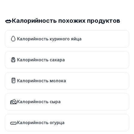
🥗
Калорийность похожих продуктов
🥚
Калорийность куриного яйца
🧂
Калорийность сахара
🥛
Калорийность молока
🧀
Калорийность сыра
🥒
Калорийность огурца