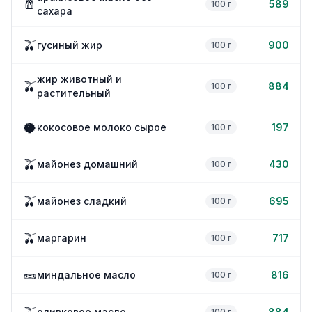
🧂
589
100 г
сахара
🫒
гусиный жир
900
100 г
жир животный и
🫒
884
100 г
растительный
🥥
кокосовое молоко сырое
197
100 г
🫒
майонез домашний
430
100 г
🫒
майонез сладкий
695
100 г
🫒
маргарин
717
100 г
🥜
миндальное масло
816
100 г
оливковое масло
884
100 г