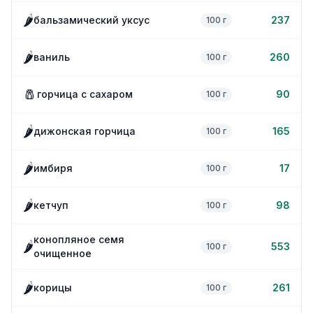
🌶️
бальзамический уксус
237
100 г
🌶️
ваниль
260
100 г
🧂
горчица с сахаром
90
100 г
🌶️
дижонская горчица
165
100 г
🌶️
имбиря
17
100 г
🌶️
кетчуп
98
100 г
конопляное семя
🌶️
553
100 г
очищенное
🌶️
корицы
261
100 г