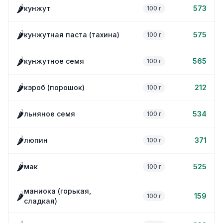
🌶️
кунжут
573
100 г
🌶️
кунжутная паста (тахина)
575
100 г
🌶️
кунжутное семя
565
100 г
🌶️
кэроб (порошок)
212
100 г
🌶️
льняное семя
534
100 г
🌶️
люпин
371
100 г
🌶️
мак
525
100 г
маниока (горькая,
🌶️
159
100 г
сладкая)