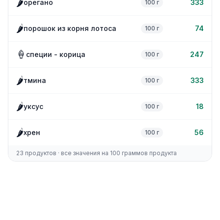
🌶️
орегано
333
100 г
🌶️
порошок из корня лотоса
74
100 г
🍦
специи - корица
247
100 г
🌶️
тмина
333
100 г
🌶️
уксус
18
100 г
🌶️
хрен
56
100 г
23 продуктов · все значения на 100 граммов продукта